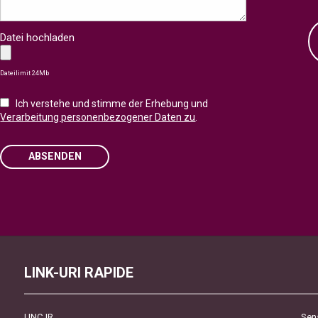
Datei hochladen
Dateilimit 24Mb
Ich verstehe und stimme der Erhebung und
Verarbeitung personenbezogener Daten zu
.
ABSENDEN
Please
leave
this
field
empty.
LINK-URI RAPIDE
UNCJR
Sen