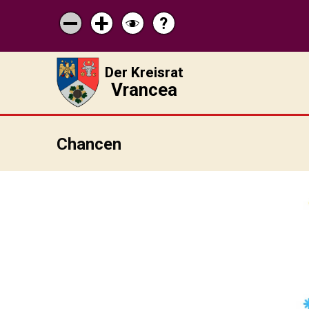
?
Pagina
Micșorează
Mărește
Schimbă
de
scrisul
scrisul
contrastul
ajutor
Der Kreisrat
Vrancea
Chancen