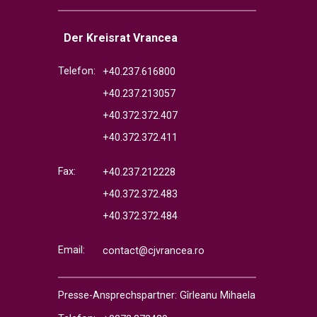
Der Kreisrat Vrancea
Telefon:
+40.237.616800
+40.237.213057
+40.372.372.407
+40.372.372.411
Fax:
+40.237.212228
+40.372.372.483
+40.372.372.484
Email:
contact@cjvrancea.ro
Presse-Ansprechspartner: Gîrleanu Mihaela