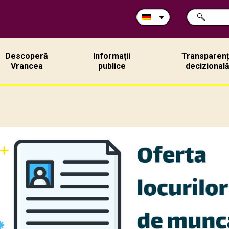
Durchsuche
SUCHE
Sie
die
Site:
Descoperă
Informații
Transparen
Vrancea
publice
decizional