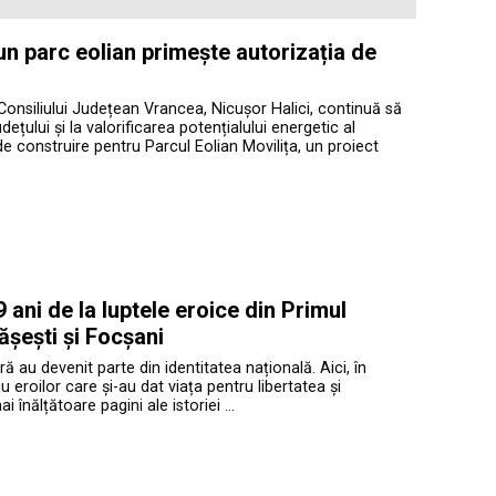
 un parc eolian primește autorizația de
Consiliului Județean Vrancea, Nicușor Halici, continuă să
ețului și la valorificarea potențialului energetic al
de construire pentru Parcul Eolian Movilița, un proiect
ani de la luptele eroice din Primul
ășești și Focșani
ră au devenit parte din identitatea națională. Aici, în
roilor care și-au dat viața pentru libertatea și
înălțătoare pagini ale istoriei …