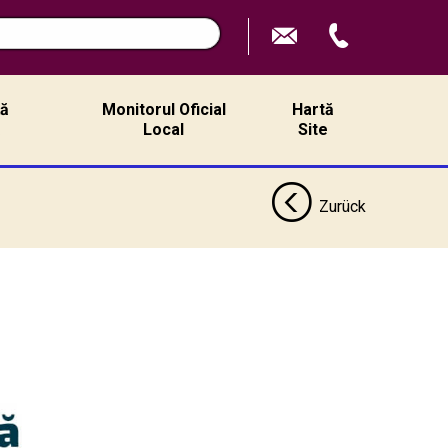
n
ță
Monitorul Oficial
Hartă
ă
Local
Site
Zurück