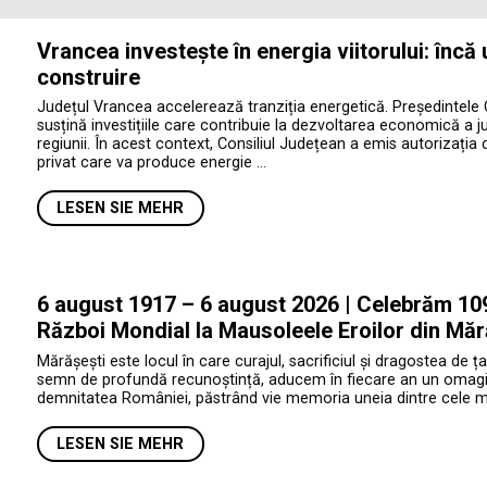
Vrancea investește în energia viitorului: încă
construire
Județul Vrancea accelerează tranziția energetică. Președintele 
susțină investițiile care contribuie la dezvoltarea economică a jud
regiunii. În acest context, Consiliul Județean a emis autorizația 
privat care va produce energie …
LESEN SIE MEHR
6 august 1917 – 6 august 2026 | Celebrăm 109 
Război Mondial la Mausoleele Eroilor din Măr
Mărășești este locul în care curajul, sacrificiul și dragostea de ța
semn de profundă recunoștință, aducem în fiecare an un omagiu e
demnitatea României, păstrând vie memoria uneia dintre cele mai 
LESEN SIE MEHR