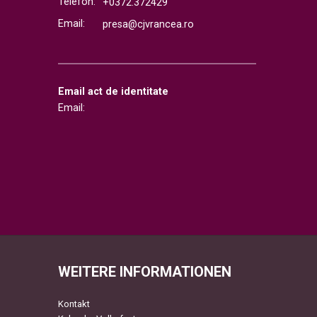
Telefon:
+0372.372429
Email:
presa@cjvrancea.ro
Email act de identitate
Email:
WEITERE INFORMATIONEN
Kontakt