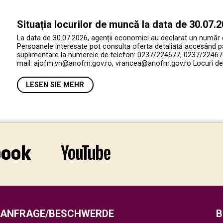
Situația locurilor de muncă la data de 30.07.
La data de 30.07.2026, agenții economici au declarat un număr
Persoanele interesate pot consulta oferta detaliată accesând p
suplimentare la numerele de telefon: 0237/224677, 0237/224678
mail: ajofm.vn@anofm.gov.ro, vrancea@anofm.gov.ro Locuri de 
LESEN SIE MEHR
ANFRAGE/BESCHWERDE
B