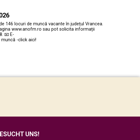
2026
 de 146 locuri de muncă vacante în județul Vrancea.
agina www.anofm.ro sau pot solicita informații
. 📧 E-
muncă -click aici!
ESUCHT UNS!