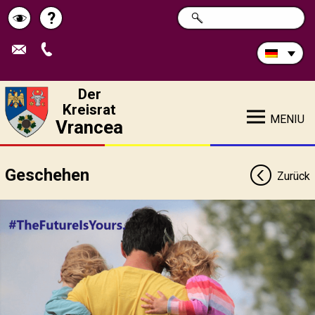
Durchsuchen
?
SUCHE
Pagina
Schimbă
Sie
die
de
contrastul
Site:
ajutor
Der
Kreisrat
MENIU
Vrancea
Geschehen
Zurück