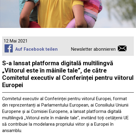
12 Mai 2021
Auf Facebook teilen
Newsletter abonnieren
S-a lansat platforma digitală multilingvă
„Viitorul este în mâinile tale”, de către
Comitetul executiv al Conferinței pentru viitorul
Europei
Comitetul executiv al Conferinței pentru viitorul Europei, format
din reprezentanți ai Parlamentului European, ai Consiliului Uniunii
Europene și ai Comisiei Europene, a lansat platforma digitală
multilingvă „Viitorul este în mâinile tale”, invitând toți cetățenii UE
să contribuie la modelarea propriului viitor și a Europei în
ansamblu.