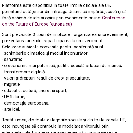
Platforma este disponibilă în toate limbile oficiale ale UE,
permițând cetățenilor din întreaga Uniune să împărtășească și să
facă schimb de idei și opinii prin evenimente online:
Conference
on the Future of Europe (europa.eu)
Sunt prevāzute 3 tipuri de implicare : organizarea unui eveniment,
prezentarea unei idei şi participarea la un eveniment.
Cele zece subiecte convenite pentru conferință sunt:
· schimbările climatice și mediul înconjurător;
· sănătate;
· o economie mai puternică, justiție socială și locuri de muncă;
· transformare digitală;
· valori și drepturi, reguli de drept și securitate;
· migrație;
· educație, cultură, tineret și sport;
· UE în lume;
· democrația europeană;
· alte idei.
Toată lumea, din toate categoriile sociale și din toate zonele UE,
este încurajată să contribuie la modelarea viitorului prin
intermediul platformei și, de asemenea, să o promoveze pe