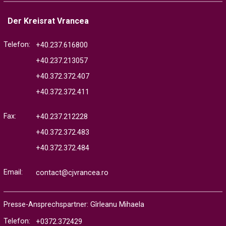
Der Kreisrat Vrancea
Telefon:
+40.237.616800
+40.237.213057
+40.372.372.407
+40.372.372.411
Fax:
+40.237.212228
+40.372.372.483
+40.372.372.484
Email:
contact@cjvrancea.ro
Presse-Ansprechspartner: Gîrleanu Mihaela
Telefon:
+0372.372429