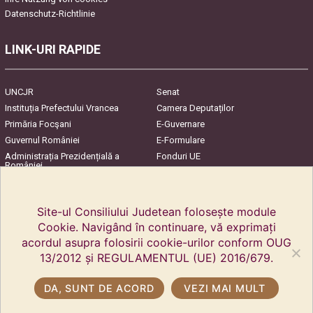
Datenschutz-Richtlinie
LINK-URI RAPIDE
UNCJR
Senat
Instituția Prefectului Vrancea
Camera Deputaților
Primăria Focşani
E-Guvernare
Guvernul României
E-Formulare
Administrația Prezidențială a
Fonduri UE
României
Harta Județului
InfoCons – Protecția
Consumatorilor
Site-ul Consiliului Judetean folosește module
Cookie. Navigând în continuare, vă exprimați
acordul asupra folosirii cookie-urilor conform OUG
13/2012 și REGULAMENTUL (UE) 2016/679.
DA, SUNT DE ACORD
VEZI MAI MULT