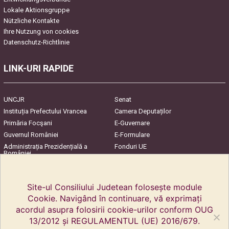
Lokale Aktionsgruppe
Nützliche Kontakte
Ihre Nutzung von cookies
Datenschutz-Richtlinie
LINK-URI RAPIDE
UNCJR
Senat
Instituția Prefectului Vrancea
Camera Deputaților
Primăria Focşani
E-Guvernare
Guvernul României
E-Formulare
Administrația Prezidențială a
Fonduri UE
României
Harta Județului
InfoCons – Protecția
Consumatorilor
Site-ul Consiliului Judetean folosește module
Cookie. Navigând în continuare, vă exprimați
acordul asupra folosirii cookie-urilor conform OUG
13/2012 și REGULAMENTUL (UE) 2016/679.