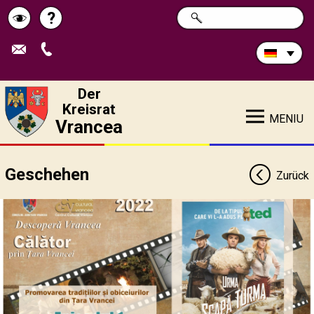
Durchsuchen
?
SUCHE
Pagina
Schimbă
Sie
die
de
contrastul
Site:
ajutor
Der
Kreisrat
MENIU
Vrancea
Geschehen
Zurück