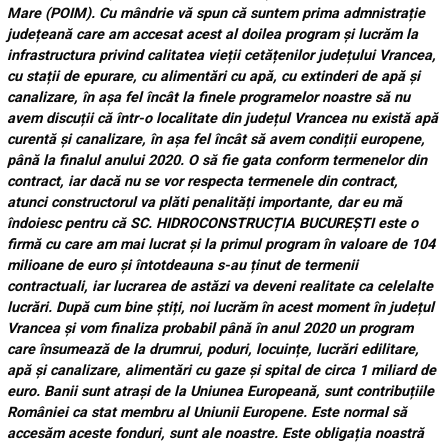
Mare (POIM). Cu mândrie vă spun că suntem prima admnistrație
județeană care am accesat acest al doilea program și lucrăm la
infrastructura privind calitatea vieții cetățenilor județului Vrancea,
cu stații de epurare, cu alimentări cu apă, cu extinderi de apă și
canalizare, în așa fel încât la finele programelor noastre să nu
avem discuții că într-o localitate din județul Vrancea nu există apă
curentă și canalizare, în așa fel încât să avem condiții europene,
până la finalul anului 2020. O să fie gata conform termenelor din
contract, iar dacă nu se vor respecta termenele din contract,
atunci constructorul va plăti penalități importante, dar eu mă
îndoiesc pentru că SC. HIDROCONSTRUCȚIA BUCUREȘTI este o
firmă cu care am mai lucrat și la primul program în valoare de 104
milioane de euro și întotdeauna s-au ținut de termenii
contractuali, iar lucrarea de astăzi va deveni realitate ca celelalte
lucrări. După cum bine știți, noi lucrăm în acest moment în județul
Vrancea și vom finaliza probabil până în anul 2020 un program
care însumează de la drumrui, poduri, locuințe, lucrări edilitare,
apă și canalizare, alimentări cu gaze și spital de circa 1 miliard de
euro. Banii sunt atrași de la Uniunea Europeană, sunt contribuțiile
României ca stat membru al Uniunii Europene. Este normal să
accesăm aceste fonduri, sunt ale noastre. Este obligația noastră