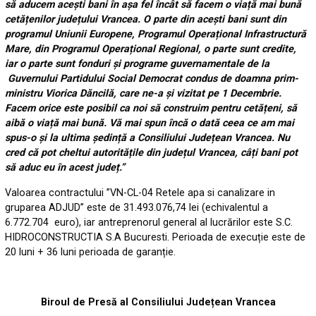
să aducem acești bani în așa fel încât să facem o viață mai bună
cetățenilor județului Vrancea. O parte din acești bani sunt din
programul Uniunii Europene, Programul Operațional Infrastructură
Mare, din Programul Operațional Regional, o parte sunt credite,
iar o parte sunt fonduri și programe guvernamentale de la
Guvernului Partidului Social Democrat condus de doamna prim-
ministru Viorica Dăncilă, care ne-a și vizitat pe 1 Decembrie.
Facem orice este posibil ca noi să construim pentru cetățeni, să
aibă o viață mai bună. Vă mai spun încă o dată ceea ce am mai
spus-o și la ultima ședință a Consiliului Județean Vrancea. Nu
cred că pot cheltui autoritățile din județul Vrancea, câți bani pot
să aduc eu în acest județ
.”
Valoarea contractului ”VN-CL-04 Retele apa si canalizare in
gruparea ADJUD” este de 31.493.076,74 lei (echivalentul a
6.772.704 euro), iar antreprenorul general al lucrărilor este S.C.
HIDROCONSTRUCTIA S.A Bucuresti. Perioada de execuție este de
20 luni + 36 luni perioada de garanție.
Biroul de Presă al Consiliului Județean Vrancea