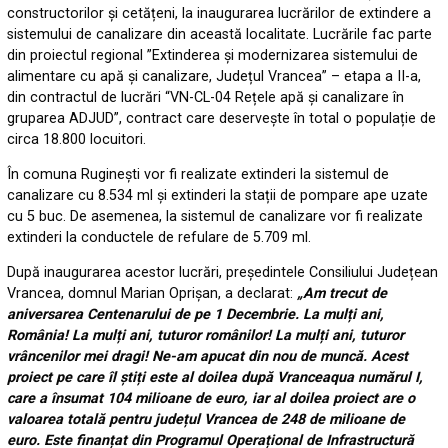
constructorilor și cetățeni, la inaugurarea lucrărilor de extindere a
sistemului de canalizare din această localitate. Lucrările fac parte
din proiectul regional ”Extinderea și modernizarea sistemului de
alimentare cu apă și canalizare, Județul Vrancea” – etapa a II-a,
din contractul de lucrări “VN-CL-04 Rețele apă și canalizare în
gruparea ADJUD”, contract care deservește în total o populație de
circa 18.800 locuitori.
În comuna Ruginești vor fi realizate extinderi la sistemul de
canalizare cu 8.534 ml și extinderi la stații de pompare ape uzate
cu 5 buc. De asemenea, la sistemul de canalizare vor fi realizate
extinderi la conductele de refulare de 5.709 ml.
După inaugurarea acestor lucrări, președintele Consiliului Județean
Vrancea, domnul Marian Oprișan, a declarat:
„Am trecut de
aniversarea Centenarului de pe 1 Decembrie. La mulți ani,
România! La mulți ani, tuturor românilor! La mulți ani, tuturor
vrâncenilor mei dragi! Ne-am apucat din nou de muncă. Acest
proiect pe care îl știți este al doilea după Vranceaqua numărul I,
care a însumat 104 milioane de euro, iar al doilea proiect are o
valoarea totală pentru județul Vrancea de 248 de milioane de
euro. Este finanțat din Programul Operațional de Infrastructură