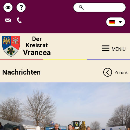
Durchsuchen
?
SUCHE
Pagina
Schimbă
Sie
die
de
contrastul
Site:
ajutor
Der
Kreisrat
MENIU
Vrancea
Nachrichten
Zurück