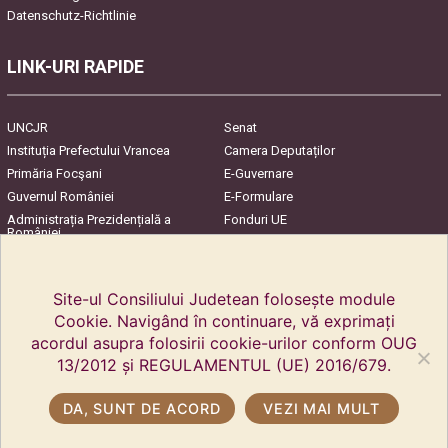
Datenschutz-Richtlinie
LINK-URI RAPIDE
UNCJR
Senat
Instituția Prefectului Vrancea
Camera Deputaților
Primăria Focşani
E-Guvernare
Guvernul României
E-Formulare
Administrația Prezidențială a
Fonduri UE
României
Harta Județului
InfoCons – Protecția
Consumatorilor
Site-ul Consiliului Judetean folosește module
Cookie. Navigând în continuare, vă exprimați
acordul asupra folosirii cookie-urilor conform OUG
13/2012 și REGULAMENTUL (UE) 2016/679.
DA, SUNT DE ACORD
VEZI MAI MULT