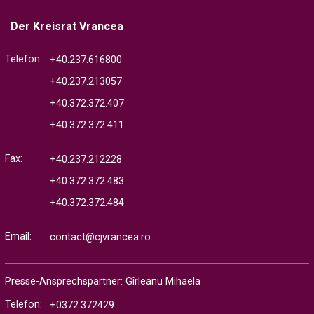
Der Kreisrat Vrancea
Telefon:
+40.237.616800
+40.237.213057
+40.372.372.407
+40.372.372.411
Fax:
+40.237.212228
+40.372.372.483
+40.372.372.484
Email:
contact@cjvrancea.ro
Presse-Ansprechspartner: Gîrleanu Mihaela
Telefon:
+0372.372429