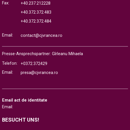
Fax:
+40.237.212228
+40.372.372.483
+40.372.372.484
Email:
contact@cjvrancea.ro
Presse-Ansprechspartner: Gîrleanu Mihaela
Telefon:
+0372.372429
Email:
presa@cjvrancea.ro
Email act de identitate
Email:
BESUCHT UNS!