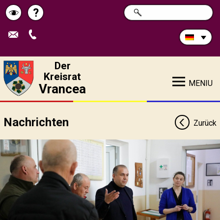
Durchsuchen
?
SUCHE
Pagina
Schimbă
Sie
die
de
contrastul
Site:
ajutor
Der
Kreisrat
MENIU
Vrancea
Nachrichten
Zurück