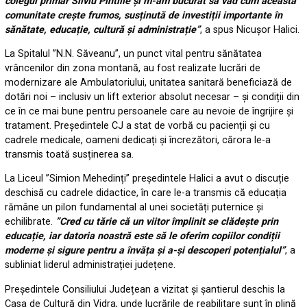
colegul primar Silviu Pintilie și m-am bucurat să văd cum această
comunitate crește frumos, susținută de investiții importante în
sănătate, educație, cultură și administrație”
, a spus Nicușor Halici.
La Spitalul ”N.N. Săveanu”, un punct vital pentru sănătatea
vrâncenilor din zona montană, au fost realizate lucrări de
modernizare ale Ambulatoriului, unitatea sanitară beneficiază de
dotări noi – inclusiv un lift exterior absolut necesar – și condiții din
ce în ce mai bune pentru persoanele care au nevoie de îngrijire și
tratament. Președintele CJ a stat de vorbă cu pacienții și cu
cadrele medicale, oameni dedicați și încrezători, cărora le-a
transmis toată susținerea sa.
La Liceul ”Simion Mehedinți” președintele Halici a avut o discuție
deschisă cu cadrele didactice, în care le-a transmis că educația
rămâne un pilon fundamental al unei societăți puternice și
echilibrate.
”Cred cu tărie că un viitor împlinit se clădește prin
educație, iar datoria noastră este să le oferim copiilor condiții
moderne și sigure pentru a învăța și a-și descoperi potențialul”
, a
subliniat liderul administrației județene.
Președintele Consiliului Județean a vizitat și șantierul deschis la
Casa de Cultură din Vidra, unde lucrările de reabilitare sunt în plină