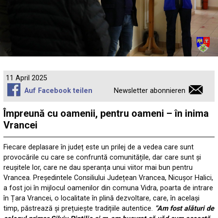
11 April 2025
Auf Facebook teilen
Newsletter abonnieren
Împreună cu oamenii, pentru oameni – în inima
Vrancei
Fiecare deplasare în județ este un prilej de a vedea care sunt
provocările cu care se confruntă comunitățile, dar care sunt și
reușitele lor, care ne dau speranța unui viitor mai bun pentru
Vrancea. Președintele Consiliului Județean Vrancea, Nicușor Halici,
a fost joi în mijlocul oamenilor din comuna Vidra, poarta de intrare
în Țara Vrancei, o localitate în plină dezvoltare, care, în același
timp, păstrează și prețuiește tradițiile autentice.
”Am fost alături de