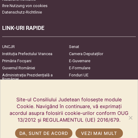
Ihre Nutzung von cookies
Datenschutz-Richtlinie
LINK-URI RAPIDE
UNCJR
Senat
Instituția Prefectului Vrancea
Camera Deputaților
Primăria Focşani
E-Guvernare
Guvernul României
E-Formulare
Administrația Prezidențială a
Fonduri UE
României
Harta Județului
InfoCons – Protecția
Consumatorilor
Site-ul Consiliului Judetean folosește module
Cookie. Navigând în continuare, vă exprimați
acordul asupra folosirii cookie-urilor conform OUG
13/2012 și REGULAMENTUL (UE) 2016/679.
DA, SUNT DE ACORD
VEZI MAI MULT