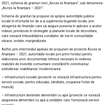
2021, schema de granturi mici „Acces la finanțare”, sub denumirea
„Acces la finanțare – 2021”.
Schema de granturi își propune să sprijine autoritățile publice
locale în eforturile lor de a-și suplimenta bugetele locale, prin
atragerea de finanțări care să asigure punerea în aplicare a acelor
măsuri, prevăzute în strategiile și planurile locale de dezvoltare,
care vizează îmbunătățirea condițiilor de trai în comunitățile
sărace, izolate, marginalizate.
Astfel, prin intermediul apelului de propuneri de proiecte Acces la
finanțare – 2021, autoritățile locale pot primi fonduri pentru
elaborarea unor documentații tehnice necesare în vederea
realizării de investiții comunitare constând ȋn construirea/
extinderea/ reabilitarea/ modernizarea:
– infrastructurii sociale (proiecte ce vizează infrastructura pentru
servicii sociale, pentru educație, sănătate, ocuparea forței de
muncă);
– infrastructurii destinate alimentării cu apă (proiecte ce vizează
asigurarea alimentării cu apă a unităților care furnizează servicii