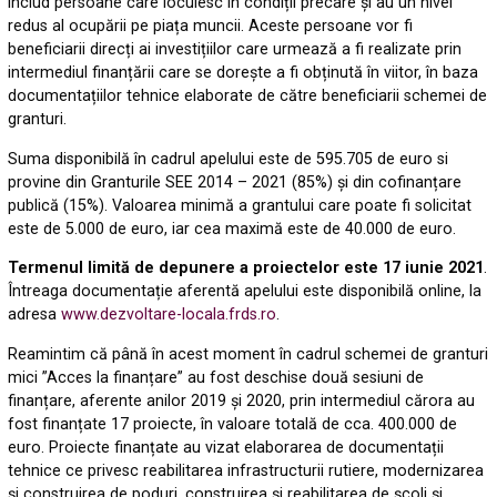
includ persoane care locuiesc în condiții precare și au un nivel
redus al ocupării pe piața muncii. Aceste persoane vor fi
beneficiarii direcți ai investițiilor care urmează a fi realizate prin
intermediul finanțării care se dorește a fi obținută în viitor, în baza
documentațiilor tehnice elaborate de către beneficiarii schemei de
granturi.
Suma disponibilă în cadrul apelului este de 595.705 de euro si
provine din Granturile SEE 2014 – 2021 (85%) și din cofinanțare
publică (15%). Valoarea minimă a grantului care poate fi solicitat
este de 5.000 de euro, iar cea maximă este de 40.000 de euro.
Termenul limită de depunere a proiectelor este 17 iunie 2021
.
Întreaga documentație aferentă apelului este disponibilă online, la
adresa
www.dezvoltare-locala.frds.ro
.
Reamintim că până în acest moment în cadrul schemei de granturi
mici ”Acces la finanțare” au fost deschise două sesiuni de
finanțare, aferente anilor 2019 și 2020, prin intermediul cărora au
fost finanțate 17 proiecte, în valoare totală de cca. 400.000 de
euro. Proiecte finanțate au vizat elaborarea de documentații
tehnice ce privesc reabilitarea infrastructurii rutiere, modernizarea
și construirea de poduri, construirea și reabilitarea de școli și