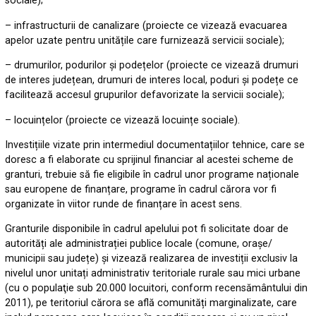
sociale);
– infrastructurii de canalizare (proiecte ce vizează evacuarea
apelor uzate pentru unitățile care furnizează servicii sociale);
– drumurilor, podurilor și podețelor (proiecte ce vizează drumuri
de interes județean, drumuri de interes local, poduri și podețe ce
facilitează accesul grupurilor defavorizate la servicii sociale);
– locuințelor (proiecte ce vizează locuințe sociale).
Investițiile vizate prin intermediul documentațiilor tehnice, care se
doresc a fi elaborate cu sprijinul financiar al acestei scheme de
granturi, trebuie să fie eligibile în cadrul unor programe naționale
sau europene de finanțare, programe în cadrul cărora vor fi
organizate în viitor runde de finanțare în acest sens.
Granturile disponibile în cadrul apelului pot fi solicitate doar de
autorități ale administrației publice locale (comune, orașe/
municipii sau județe) și vizează realizarea de investiții exclusiv la
nivelul unor unitați administrativ teritoriale rurale sau mici urbane
(cu o populaţie sub 20.000 locuitori, conform recensământului din
2011), pe teritoriul cărora se află comunități marginalizate, care