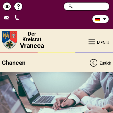
Durchsuchen
?
SUCHE
Pagina
Schimbă
Sie
die
de
contrastul
Site:
ajutor
Der
Kreisrat
MENIU
Vrancea
Chancen
Zurück