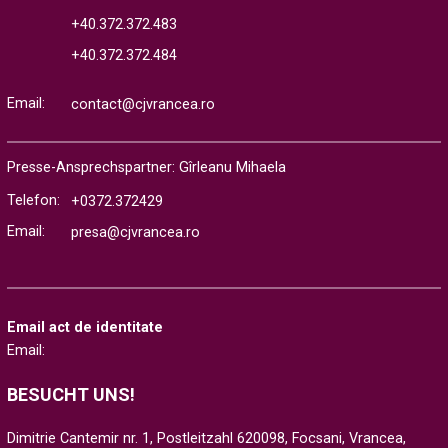
+40.372.372.483
+40.372.372.484
Email:
contact@cjvrancea.ro
Presse-Ansprechspartner: Gîrleanu Mihaela
Telefon:
+0372.372429
Email:
presa@cjvrancea.ro
Email act de identitate
Email:
BESUCHT UNS!
Dimitrie Cantemir nr. 1, Postleitzahl 620098, Focsani, Vrancea,