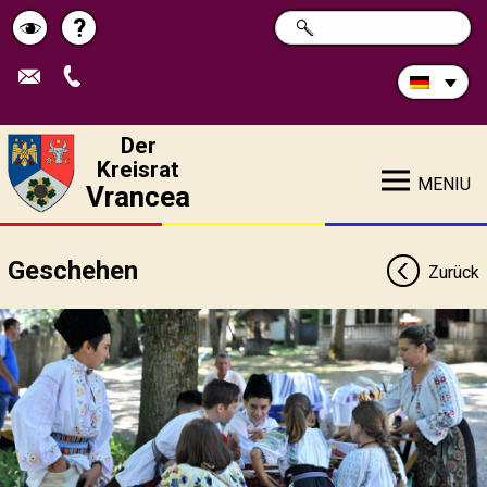
Durchsuchen
?
SUCHE
Pagina
Schimbă
Sie
die
de
contrastul
Site:
ajutor
Der
Kreisrat
MENIU
Vrancea
Geschehen
Zurück