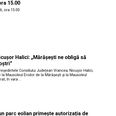
ora 15.00
6, ora 15.00
cușor Halici: „Mărășești ne obligă să
oștri”
președintele Consiliului Județean Vrancea, Nicușor Halici,
te la Mausoleul Eroilor de la Mărășești și la Mausoleul
at, în vara …
 un parc eolian primește autorizația de