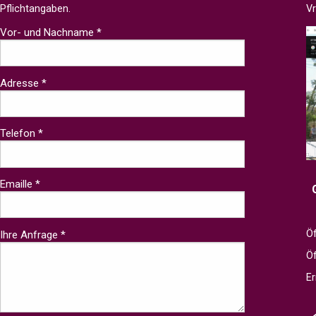
Pflichtangaben.
V
Vor- und Nachname *
Adresse *
Telefon *
Emaille *
Öf
Ihre Anfrage *
Ö
Er