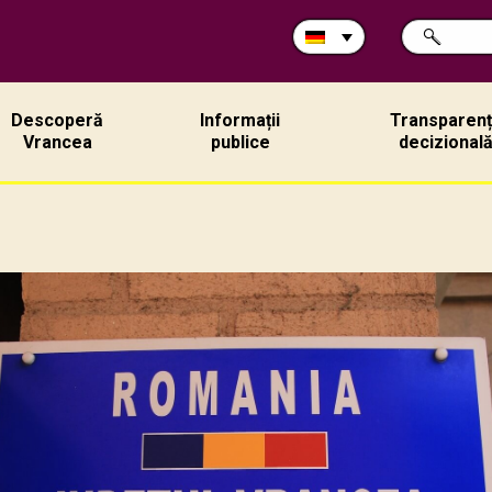
Durchsuche
SUCHE
Sie
die
Site:
Descoperă
Informații
Transparen
Vrancea
publice
decizional