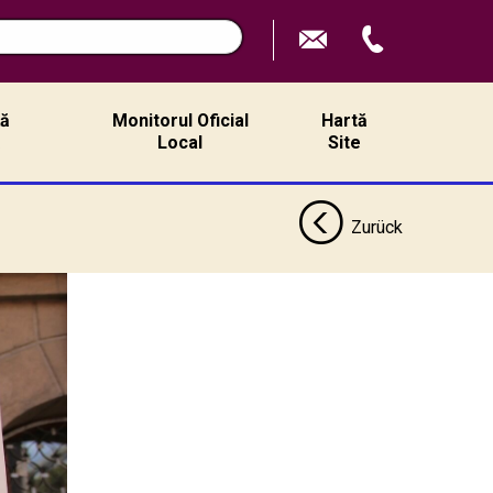
n
ță
Monitorul Oficial
Hartă
ă
Local
Site
Zurück