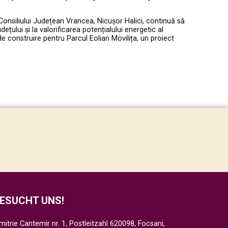
Consiliului Județean Vrancea, Nicușor Halici, continuă să
ețului și la valorificarea potențialului energetic al
de construire pentru Parcul Eolian Movilița, un proiect
ESUCHT UNS!
mitrie Cantemir nr. 1, Postleitzahl 620098, Focsani,