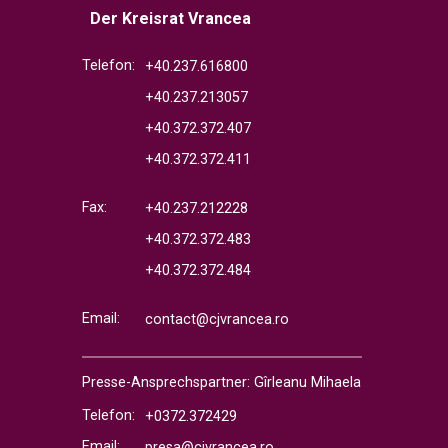
Der Kreisrat Vrancea
Telefon:
+40.237.616800
+40.237.213057
+40.372.372.407
+40.372.372.411
Fax:
+40.237.212228
+40.372.372.483
+40.372.372.484
Email:
contact@cjvrancea.ro
Presse-Ansprechspartner: Gîrleanu Mihaela
Telefon:
+0372.372429
Email:
presa@cjvrancea.ro