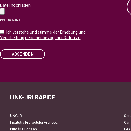
Datei hochladen
Dateilimit 24Mb
Ich verstehe und stimme der Erhebung und
Verarbeitung personenbezogener Daten zu
.
ABSENDEN
Please leave this field empty.
LINK-URI RAPIDE
UNCJR
Sen
Instituția Prefectului Vrancea
Cam
Primăria Focşani
E-G