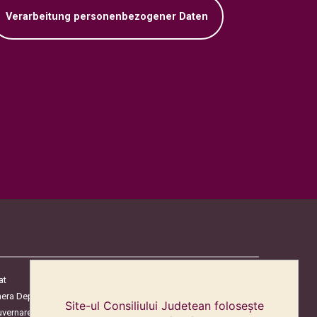
Verarbeitung personenbezogener Daten
at
era Deputaților
Site-ul Consiliului Judetean folosește
uvernare