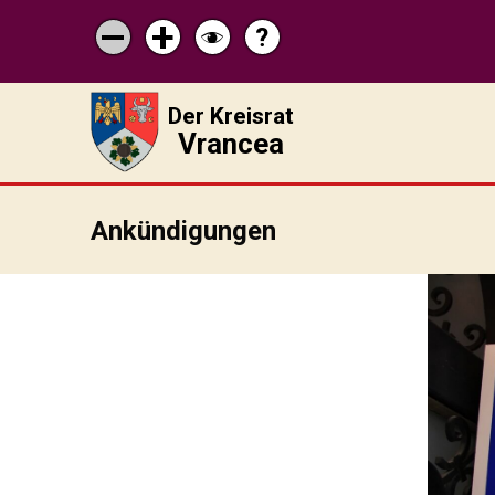
?
Pagina
Micșorează
Mărește
Schimbă
de
scrisul
scrisul
contrastul
ajutor
Der Kreisrat
Vrancea
Ankündigungen