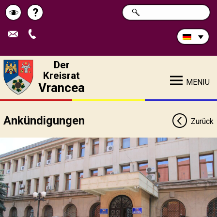
Durchsuchen
?
SUCHE
Pagina
Schimbă
Sie
die
de
contrastul
Site:
ajutor
Der
Kreisrat
MENIU
Vrancea
Ankündigungen
Zurück