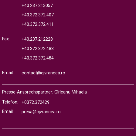
+40.237.213057
+40.372.372.407
+40.372.372.411
Fax:
+40.237.212228
+40.372.372.483
+40.372.372.484
Email:
contact@cjvrancea.ro
Presse-Ansprechspartner: Gîrleanu Mihaela
Telefon:
+0372.372429
Email:
presa@cjvrancea.ro