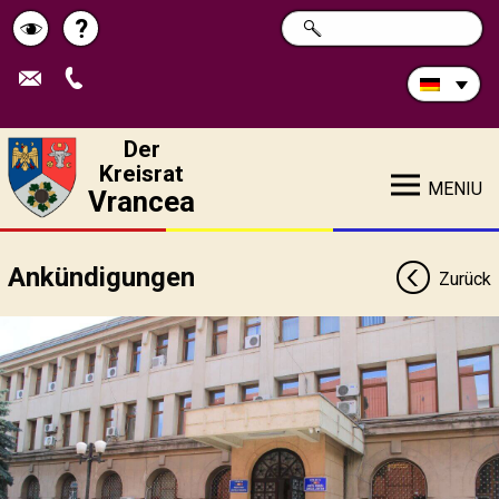
Durchsuchen
?
SUCHE
Pagina
Schimbă
Sie
die
de
contrastul
Site:
ajutor
Der
Kreisrat
MENIU
Vrancea
Ankündigungen
Zurück