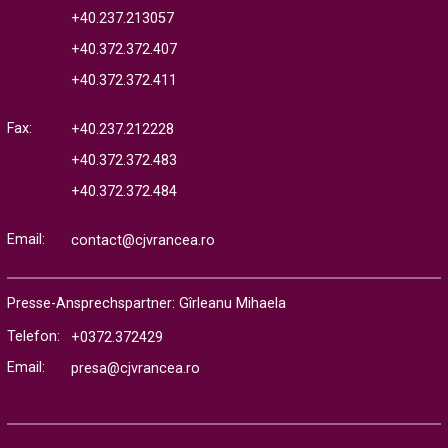
+40.237.213057
+40.372.372.407
+40.372.372.411
Fax:
+40.237.212228
+40.372.372.483
+40.372.372.484
Email:
contact@cjvrancea.ro
Presse-Ansprechspartner: Gîrleanu Mihaela
Telefon:
+0372.372429
Email:
presa@cjvrancea.ro