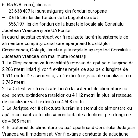
6.045.628 euro), din care:
– 23.638.407 lei sunt asigurați din fonduri europene
– 3.615.285 lei din fonduri de la bugetul de stat
– 556.197 lei din fonduri de la bugetele locale ale Consiliului
Județean Vrancea și ale UAT-urilor
În cadrul acestui contract vor fi realizate lucrări la sistemele de
alimentare cu apă și canalizare aparținând localităților
Cîmpineanca, Golești, Jariștea și la rețelele aparținând Consiliului
Județean Vrancea, din mai multe localități.
1. La Cîmpineanca va fi reabilitată rețeaua de apă pe o lungime de
2.266 metri liniari și vor fi extinse rețele de apă pe o lungime de
1.511 metri. De asemenea, va fi extinsă rețeaua de canalizare cu
3.745 metri.
2. La Golești vor fi realizate lucrări la sistemul de alimentare cu
apă, pentru extinderea rețelelor cu 4.112 metri. În plus, și rețeaua
de canalizare va fi extinsă cu 4.508 metri.
3. La Jariștea vor fi efectuate lucrări la sistemul de alimentare cu
apă, mai exact va fi extinsă conducta de aducțiune pe o lungime
de 4.985 metri.
4. Și sistemul de alimentare cu apă aparținând Consiliului Județean
Vrancea va fi modernizat. Vor fi extinse conducta de aducţiune