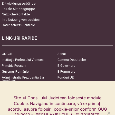
Entwicklungsverbände
Lokale Aktionsgruppe
Nützliche Kontakte
Ihre Nutzung von cookies
Datenschutz-Richtlinie
LINK-URI RAPIDE
UNCJR
Senat
Instituția Prefectului Vrancea
Camera Deputaților
Primăria Focşani
E-Guvernare
Guvernul României
E-Formulare
Administrația Prezidențială a
Fonduri UE
României
Harta Județului
InfoCons – Protecția
Consumatorilor
Site-ul Consiliului Judetean folosește module
Cookie. Navigând în continuare, vă exprimați
acordul asupra folosirii cookie-urilor conform OUG
13/2012 și REGULAMENTUL (UE) 2016/679.