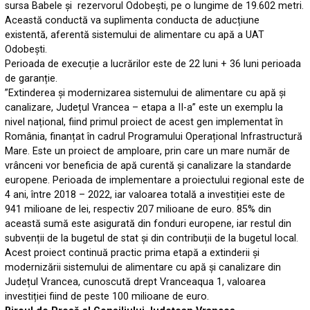
sursa Babele și rezervorul Odobești, pe o lungime de 19.602 metri.
Această conductă va suplimenta conducta de aducțiune
existentă, aferentă sistemului de alimentare cu apă a UAT
Odobești.
Perioada de execuție a lucrărilor este de 22 luni + 36 luni perioada
de garanție.
”Extinderea și modernizarea sistemului de alimentare cu apă și
canalizare, Județul Vrancea – etapa a II-a” este un exemplu la
nivel național, fiind primul proiect de acest gen implementat în
România, finanțat în cadrul Programului Operațional Infrastructură
Mare. Este un proiect de amploare, prin care un mare număr de
vrânceni vor beneficia de apă curentă și canalizare la standarde
europene. Perioada de implementare a proiectului regional este de
4 ani, între 2018 – 2022, iar valoarea totală a investiției este de
941 milioane de lei, respectiv 207 milioane de euro. 85% din
această sumă este asigurată din fonduri europene, iar restul din
subvenții de la bugetul de stat și din contribuții de la bugetul local.
Acest proiect continuă practic prima etapă a extinderii și
modernizării sistemului de alimentare cu apă și canalizare din
Județul Vrancea, cunoscută drept Vranceaqua 1, valoarea
investiției fiind de peste 100 milioane de euro.