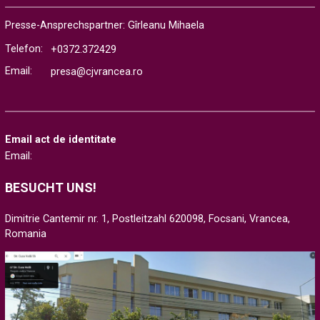
Presse-Ansprechspartner: Gîrleanu Mihaela
Telefon:
+0372.372429
Email:
presa@cjvrancea.ro
Email act de identitate
Email:
BESUCHT UNS!
Dimitrie Cantemir nr. 1, Postleitzahl 620098, Focsani, Vrancea,
Romania