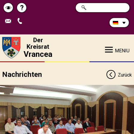
Durchsuchen
?
SUCHE
Pagina
Schimbă
Sie
die
de
contrastul
Site:
ajutor
Der
Kreisrat
MENIU
Vrancea
Nachrichten
Zurück