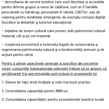
– dezvoltarea de servicii turistice care sunt deschise și accesibile
pentru diferite grupuri și nevoi de călătorie, cum ar fi familiile,
persoanele cu handicap, persoanele în vârstă, LGBTQ+, sau de
catering pentru tendințele emergente, de exemplu nomazii digitali
(lucrători la distanță) și turismul educațional;
– inițiative de turism cultural care privesc atât patrimoniul cultural
material, cât și pe cel imaterial;
– creșterea economică a turismului legată de conservarea și
regenerarea patrimoniului natural și a biodiversității, precum și de
acțiuni pentru climă.
Pentru a atinge obiectivele generale și specifice ale prezentei
cereri, consorțiile transnaționale selectate trebuie să se asigure că
următoarele trei axe principale sunt incluse în propunerile lor
:
1. Starea de fapt, lecţii învăţate și cele mai bune practici
;
2. Consolidarea capacității pentru IMM-uri
;
3. Consolidarea capacităților pentru ecosistemele turistice locale
.