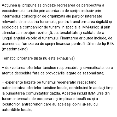
Acțiunea își propune să ghideze redresarea de perspectivă a
ecosistemului turistic prin acordarea de sprijin, inclusiv prin
intermediul consorțiilor de organizații ale părților interesate
relevante din industria turismului, pentru transformarea digitală și
ecologică a companiilor de turism, în special a IMM-urilor, și prin
stimularea inovației, reziliență, sustenabilitate și calitate de-a
lungul lanțului valoric al turismului. Finanţarea ar putea include, de
asemenea, furnizarea de sprijin financiar pentru întâlniri de tip B2B
(matchmaking).
Tematici prioritare
(lista nu este exhausivă):
– dezvoltarea ofertelor turistice responsabile și diversificate, cu o
atenție deosebită faţă de provocările legate de sezonalitate;
– experiențe bazate pe turismul regenerativ, respectând
autenticitatea ofertelor turistice locale, contribuind în același timp
la bunăstarea comunităților gazdă. Acestea includ IMM-urile din
turism interesate de cooperare și implicare locală cu şi a
locuitorilor, antreprenori care au aceleași opinii și/sau cu
autoritățile locale;