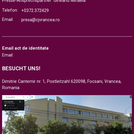
Presse-Ansprechspartner: Gîrleanu Mihaela
Telefon:
+0372.372429
Email:
presa@cjvrancea.ro
Email act de identitate
Email:
BESUCHT UNS!
Dimitrie Cantemir nr. 1, Postleitzahl 620098, Focsani, Vrancea,
Romania