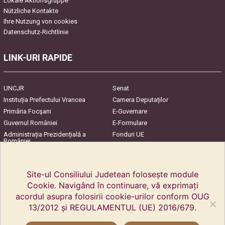
Lokale Aktionsgruppe
Nützliche Kontakte
Ihre Nutzung von cookies
Datenschutz-Richtlinie
LINK-URI RAPIDE
UNCJR
Senat
Instituția Prefectului Vrancea
Camera Deputaților
Primăria Focşani
E-Guvernare
Guvernul României
E-Formulare
Administrația Prezidențială a
Fonduri UE
României
Harta Județului
InfoCons – Protecția
Consumatorilor
Site-ul Consiliului Judetean folosește module
Cookie. Navigând în continuare, vă exprimați
acordul asupra folosirii cookie-urilor conform OUG
13/2012 și REGULAMENTUL (UE) 2016/679.