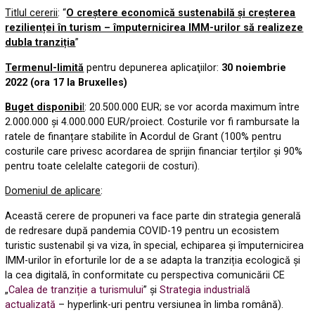
Titlul cererii
: “
O c
reștere economică sustenabilă și creșterea
rezilienței în turism – împuternicirea IMM-urilor să realizeze
dubla tranziția
”
Termenul-limită
pentru depunerea aplicaţiilor:
30 noiembrie
2022 (ora 17 la Bruxelles)
Buget disponibi
l
: 20.500.000 EUR; se vor acorda maximum între
2.000.000 şi 4.000.000 EUR/proiect. Costurile vor fi rambursate la
ratele de finanțare stabilite în Acordul de Grant (100% pentru
costurile care privesc acordarea de sprijin financiar terților și 90%
pentru toate celelalte categorii de costuri).
Domeniul de aplicare
:
Această cerere de propuneri va face parte din strategia generală
de redresare după pandemia COVID-19 pentru un ecosistem
turistic sustenabil și va viza, în special, echiparea și împuternicirea
IMM-urilor în eforturile lor de a se adapta la tranziția ecologică şi
la cea digitală, în conformitate cu perspectiva comunicării CE
„
Calea de tranziție a turismului
” şi
Strategia industrială
actualizată
– hyperlink-uri pentru versiunea în limba română).