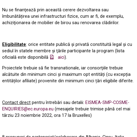
Nu se finanţează prin această cerere dezvoltarea sau
îmbunătățirea unei infrastructuri fizice, cum ar fi, de exemplu,
achiziţionarea de mobilier de birou sau renovarea clădirilor.
Eligibilitate
: orice entitate publică şi privată constituită legal şi cu
sediul în statele membre şi ţările participante la program (lista
oficială este disponibilă
aici
).
Proiectele trebuie să fie transnationale, iar consorţiile trebuie
alcătuite din minimum cinci și maximum opt entități (cu excepția
entităților afiliate) provenite din minimum cinci țări eligibile diferite
.
Contact direct
pentru întrebări sau detalii:
EISMEA-SMP-COSME-
ENQUIRIES@ec.europa.eu
(mesajele trebuie trimise până cel mai
târziu 23 noiembrie 2022, ora 17 la Bruxelles)