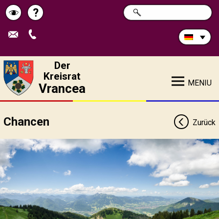
Durchsuchen
?
SUCHE
Pagina
Schimbă
Sie
die
de
contrastul
Site:
ajutor
Der
Kreisrat
MENIU
Vrancea
Chancen
Zurück