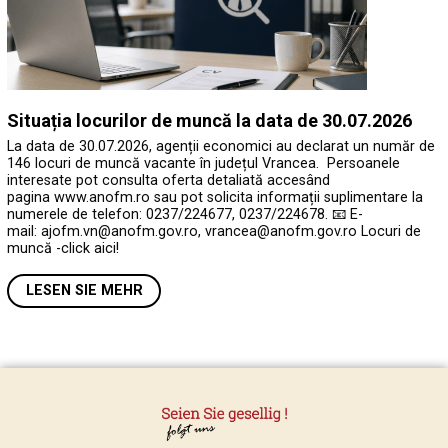
Situația locurilor de muncă la data de 30.07.2026
La data de 30.07.2026, agenții economici au declarat un număr de
146 locuri de muncă vacante în județul Vrancea. Persoanele
interesate pot consulta oferta detaliată accesând
pagina www.anofm.ro sau pot solicita informații suplimentare la
numerele de telefon: 0237/224677, 0237/224678. 📧 E-
mail: ajofm.vn@anofm.gov.ro, vrancea@anofm.gov.ro Locuri de
muncă -click aici!
LESEN SIE MEHR