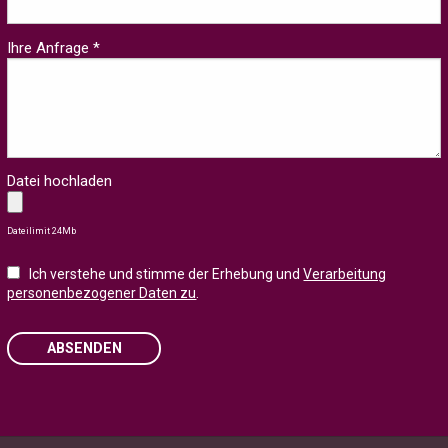
Ihre Anfrage *
Datei hochladen
Dateilimit 24Mb
Ich verstehe und stimme der Erhebung und
Verarbeitung
personenbezogener Daten zu
.
ABSENDEN
Please
leave
this