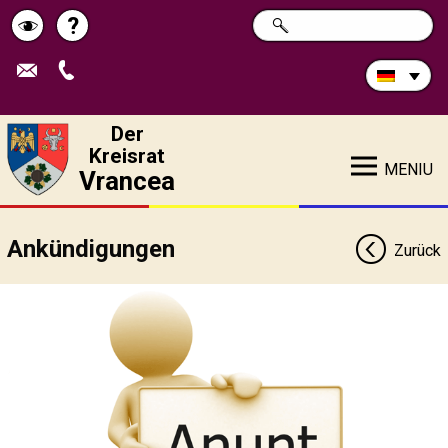
Durchsuchen
?
SUCHE
Pagina
Schimbă
Sie
die
de
contrastul
Site:
ajutor
Der
Kreisrat
MENIU
Vrancea
Ankündigungen
Zurück