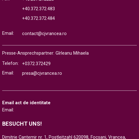
+40.372.372.483
+40.372.372.484
Email:
contact@cjvrancea.ro
Presse-Ansprechspartner: Gîrleanu Mihaela
Telefon:
+0372.372429
Email:
presa@cjvrancea.ro
Email act de identitate
Email:
BESUCHT UNS!
Dimitrie Cantemir nr. 1, Postleitzahl 620098, Focsani, Vrancea,