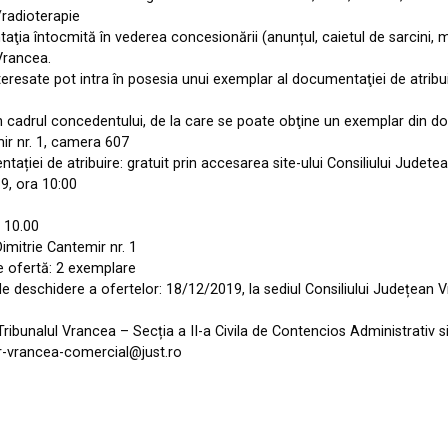
/radioterapie
aţia întocmită în vederea concesionării (anunțul, caietul de sarcini,
 Vrancea.
eresate pot intra în posesia unui exemplar al documentaţiei de atribuir
n cadrul concedentului, de la care se poate obţine un exemplar din do
mir nr. 1, camera 607
ntației de atribuire: gratuit prin accesarea site-ului Consiliului Jude
19, ora 10:00
a 10.00
imitrie Cantemir nr. 1
e ofertă: 2 exemplare
de deschidere a ofertelor: 18/12/2019, la sediul Consiliului Județean V
 Tribunalul Vrancea – Secția a II-a Civila de Contencios Administrativ s
tr-vrancea-comercial@just.ro