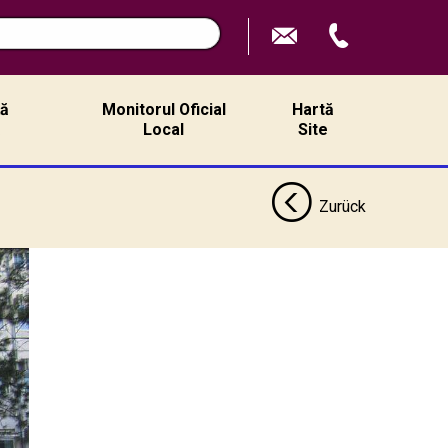
n
ță
Monitorul Oficial
Hartă
ă
Local
Site
Zurück