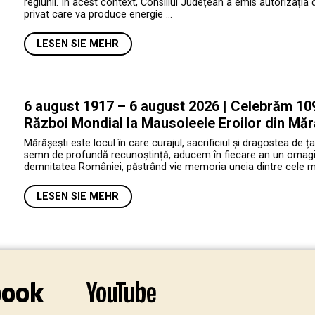
regiunii. În acest context, Consiliul Județean a emis autorizația 
privat care va produce energie …
LESEN SIE MEHR
6 august 1917 – 6 august 2026 | Celebrăm 109 
Război Mondial la Mausoleele Eroilor din Măr
Mărășești este locul în care curajul, sacrificiul și dragostea de ța
semn de profundă recunoștință, aducem în fiecare an un omagiu e
demnitatea României, păstrând vie memoria uneia dintre cele mai 
LESEN SIE MEHR