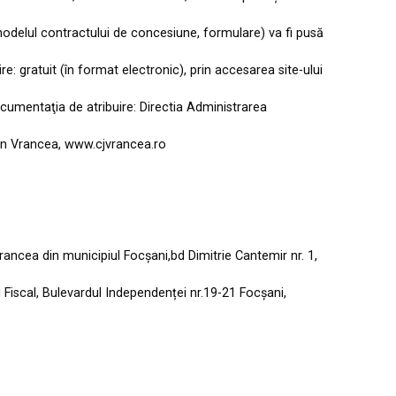
 modelul contractului de concesiune, formulare) va fi pusă
e: gratuit (în format electronic), prin accesarea site-ului
cumentaţia de atribuire: Directia Administrarea
tean Vrancea, www.cjvrancea.ro
rancea din municipiul Focșani,bd Dimitrie Cantemir nr. 1,
i Fiscal, Bulevardul Independenței nr.19-21 Focșani,