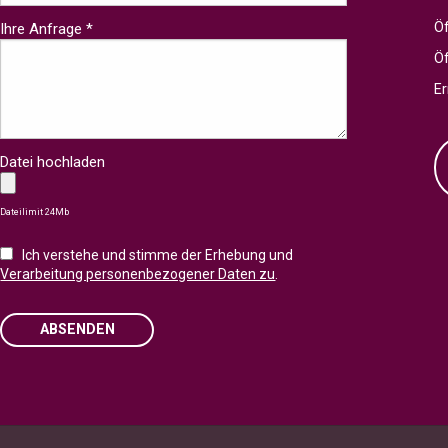
Öf
Ihre Anfrage *
Ö
Er
Datei hochladen
Dateilimit 24Mb
Ich verstehe und stimme der Erhebung und
Verarbeitung personenbezogener Daten zu
.
ABSENDEN
Please leave this field empty.