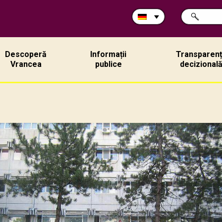
Durchsuche
SUCHE
Sie
die
Site:
Descoperă
Informații
Transparen
Vrancea
publice
decizional