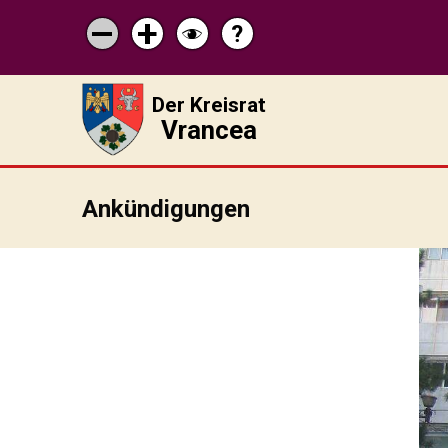
?
Pagina
Micșorează
Mărește
Schimbă
de
scrisul
scrisul
contrastul
ajutor
Der Kreisrat
Vrancea
Ankündigungen