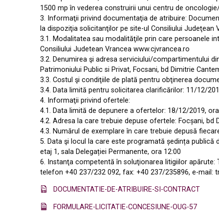
1500 mp în vederea construirii unui centru de oncologie
3. Informaţii privind documentaţia de atribuire: Document
la dispoziţia solicitanţilor pe site-ul Consiliului Judeţean
3.1. Modalitatea sau modalităţile prin care persoanele int
Consiliului Judetean Vrancea www.cjvrancea.ro
3.2. Denumirea şi adresa serviciului/compartimentului di
Patrimoniului Public si Privat, Focsani, bd Dimitrie Cante
3.3. Costul şi condiţiile de plată pentru obţinerea docume
3.4. Data limită pentru solicitarea clarificărilor: 11/12/20
4. Informaţii privind ofertele:
4.1. Data limită de depunere a ofertelor: 18/12/2019, or
4.2. Adresa la care trebuie depuse ofertele: Focșani, bd D
4.3. Numărul de exemplare în care trebuie depusă fiecar
5. Data şi locul la care este programată ședința publică 
etaj 1, sala Delegației Permanente, ora 12:00
6. Instanţa competentă în soluţionarea litigiilor apărute:
telefon +40 237/232 092, fax: +40 237/235896, e-mail: 
DOCUMENTATIE-DE-ATRIBUIRE-SI-CONTRACT
FORMULARE-LICITATIE-CONCESIUNE-OUG-57