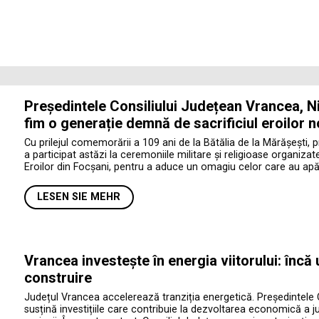
Președintele Consiliului Județean Vrancea, Ni
fim o generație demnă de sacrificiul eroilor n
Cu prilejul comemorării a 109 ani de la Bătălia de la Mărășești, 
a participat astăzi la ceremoniile militare și religioase organiza
Eroilor din Focșani, pentru a aduce un omagiu celor care au apăr
LESEN SIE MEHR
Vrancea investește în energia viitorului: încă
construire
Județul Vrancea accelerează tranziția energetică. Președintele 
susțină investițiile care contribuie la dezvoltarea economică a jud