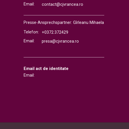
Email:
contact@cjvrancea.ro
Presse-Ansprechspartner: Gîrleanu Mihaela
Telefon:
+0372.372429
Email:
presa@cjvrancea.ro
Email act de identitate
Email: