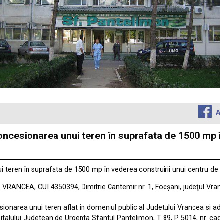
A
 concesionarea unui teren în suprafata de 1500 mp 
ui teren în suprafata de 1500 mp în vederea construirii unui centru d
L VRANCEA, CUI 4350394, Dimitrie Cantemir nr. 1, Focșani, judeţul Vr
esionarea unui teren aflat in domeniul public al Judetului Vrancea si a
Spitalului Judetean de Urgenta Sfantul Pantelimon, T 89, P 5014, nr. ca