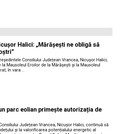
cușor Halici: „Mărășești ne obligă să
oștri”
președintele Consiliului Județean Vrancea, Nicușor Halici,
te la Mausoleul Eroilor de la Mărășești și la Mausoleul
at, în vara …
 un parc eolian primește autorizația de
Consiliului Județean Vrancea, Nicușor Halici, continuă să
ețului și la valorificarea potențialului energetic al