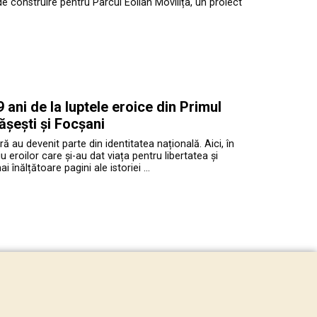
de construire pentru Parcul Eolian Movilița, un proiect
ani de la luptele eroice din Primul
ășești și Focșani
ră au devenit parte din identitatea națională. Aici, în
roilor care și-au dat viața pentru libertatea și
înălțătoare pagini ale istoriei …