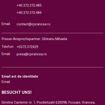
+40.372.372.483
+40.372.372.484
Email:
contact@cjvrancea.ro
Presse-Ansprechspartner: Gîrleanu Mihaela
Telefon:
+0372.372429
Email:
presa@cjvrancea.ro
Email act de identitate
Email:
BESUCHT UNS!
Dimitrie Cantemir nr. 1, Postleitzahl 620098, Focsani, Vrancea,