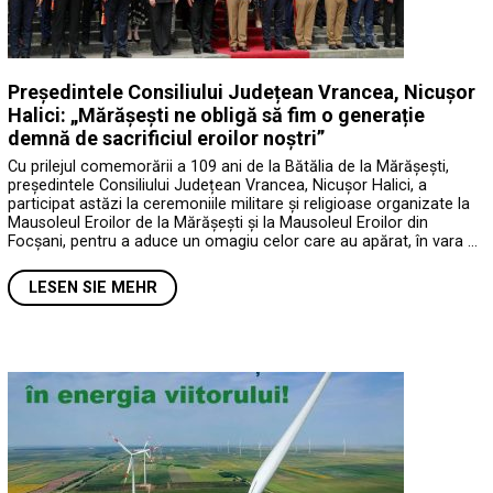
Președintele Consiliului Județean Vrancea, Nicușor
Halici: „Mărășești ne obligă să fim o generație
demnă de sacrificiul eroilor noștri”
Cu prilejul comemorării a 109 ani de la Bătălia de la Mărășești,
președintele Consiliului Județean Vrancea, Nicușor Halici, a
participat astăzi la ceremoniile militare și religioase organizate la
Mausoleul Eroilor de la Mărășești și la Mausoleul Eroilor din
Focșani, pentru a aduce un omagiu celor care au apărat, în vara …
LESEN SIE MEHR