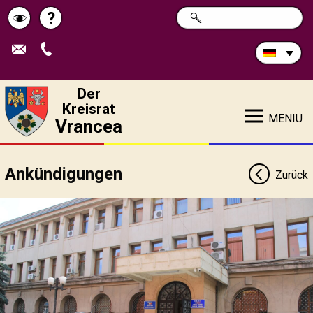
Durchsuchen
?
SUCHE
Pagina
Schimbă
Sie
die
de
contrastul
Site:
ajutor
Der
Kreisrat
MENIU
Vrancea
Ankündigungen
Zurück