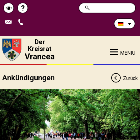
Durchsuchen
?
SUCHE
Pagina
Schimbă
Sie
die
de
contrastul
Site:
ajutor
Der
Kreisrat
MENIU
Vrancea
Ankündigungen
Zurück