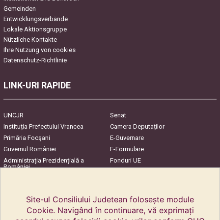
Gemeinden
Entwicklungsverbände
Lokale Aktionsgruppe
Nützliche Kontakte
Ihre Nutzung von cookies
Datenschutz-Richtlinie
LINK-URI RAPIDE
UNCJR
Senat
Instituția Prefectului Vrancea
Camera Deputaților
Primăria Focşani
E-Guvernare
Guvernul României
E-Formulare
Administrația Prezidențială a
Fonduri UE
României
Harta Județului
InfoCons – Protecția
Consumatorilor
Site-ul Consiliului Judetean folosește module
Cookie. Navigând în continuare, vă exprimați