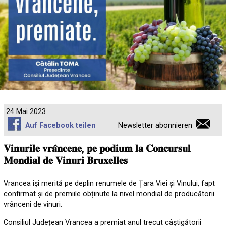
24 Mai 2023
Auf Facebook teilen
Newsletter abonnieren
𝐕𝐢𝐧𝐮𝐫𝐢𝐥𝐞 𝐯𝐫𝐚̂𝐧𝐜𝐞𝐧𝐞, 𝐩𝐞 𝐩𝐨𝐝𝐢𝐮𝐦 𝐥𝐚 𝐂𝐨𝐧𝐜𝐮𝐫𝐬𝐮𝐥
𝐌𝐨𝐧𝐝𝐢𝐚𝐥 𝐝𝐞 𝐕𝐢𝐧𝐮𝐫𝐢 𝐁𝐫𝐮𝐱𝐞𝐥𝐥𝐞𝐬
Vrancea își merită pe deplin renumele de Țara Viei și Vinului, fapt
confirmat și de premiile obținute la nivel mondial de producătorii
vrânceni de vinuri.
Consiliul Județean Vrancea a premiat anul trecut câștigătorii