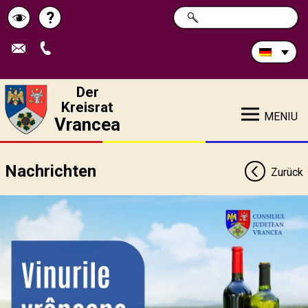
Durchsuchen
?
SUCHE
Pagina
Schimbă
Sie
die
de
contrastul
Site:
ajutor
Der
Kreisrat
MENIU
Vrancea
Nachrichten
Zurück