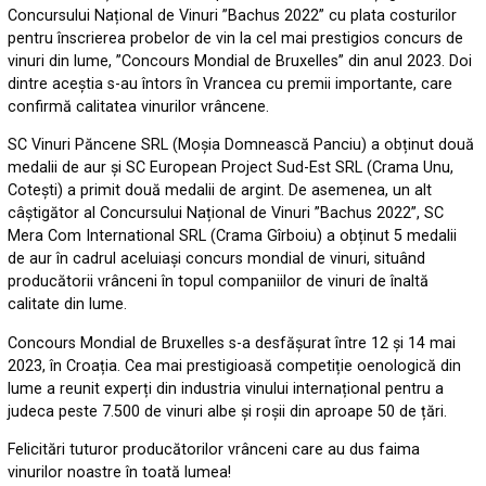
Concursului Național de Vinuri ”Bachus 2022” cu plata costurilor
pentru înscrierea probelor de vin la cel mai prestigios concurs de
vinuri din lume, ”Concours Mondial de Bruxelles” din anul 2023. Doi
dintre aceștia s-au întors în Vrancea cu premii importante, care
confirmă calitatea vinurilor vrâncene.
SC Vinuri Păncene SRL (Moșia Domnească Panciu) a obținut două
medalii de aur și SC European Project Sud-Est SRL (Crama Unu,
Cotești) a primit două medalii de argint. De asemenea, un alt
câștigător al Concursului Național de Vinuri ”Bachus 2022”, SC
Mera Com International SRL (Crama Gîrboiu) a obținut 5 medalii
de aur în cadrul aceluiași concurs mondial de vinuri, situând
producătorii vrânceni în topul companiilor de vinuri de înaltă
calitate din lume.
Concours Mondial de Bruxelles s-a desfășurat între 12 și 14 mai
2023, în Croația. Cea mai prestigioasă competiție oenologică din
lume a reunit experți din industria vinului internațional pentru a
judeca peste 7.500 de vinuri albe și roșii din aproape 50 de țări.
Felicitări tuturor producătorilor vrânceni care au dus faima
vinurilor noastre în toată lumea!