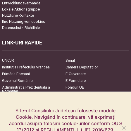
Entwicklungsverbände
Lokale Aktionsgruppe
Nützliche Kontakte
Ihre Nutzung von cookies
Datenschutz-Richtlinie
LINK-URI RAPIDE
UNCJR
Senat
Instituția Prefectului Vrancea
Camera Deputaților
Primăria Focşani
E-Guvernare
Guvernul României
E-Formulare
Administrația Prezidențială a
Fonduri UE
României
Harta Județului
InfoCons – Protecția
Consumatorilor
Site-ul Consiliului Judetean folosește module
Cookie. Navigând în continuare, vă exprimați
acordul asupra folosirii cookie-urilor conform OUG
13/2012 și REGULAMENTUL (UE) 2016/679.