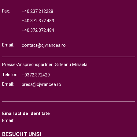
Fax:
+40.237.212228
+40.372.372.483
+40.372.372.484
Email:
contact@cjvrancea.ro
Presse-Ansprechspartner: Gîrleanu Mihaela
Telefon:
+0372.372429
Email:
presa@cjvrancea.ro
Email act de identitate
Email:
BESUCHT UNS!