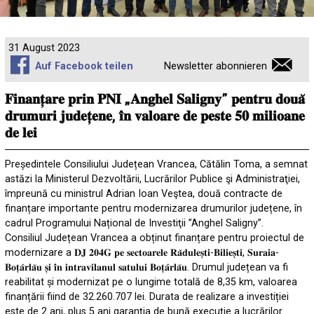
31 August 2023
Auf Facebook teilen
Newsletter abonnieren
𝐅𝐢𝐧𝐚𝐧𝐭̦𝐚𝐫𝐞 𝐩𝐫𝐢𝐧 𝐏𝐍𝐈 „𝐀𝐧𝐠𝐡𝐞𝐥 𝐒𝐚𝐥𝐢𝐠𝐧𝐲” 𝐩𝐞𝐧𝐭𝐫𝐮 𝐝𝐨𝐮𝐚̆
𝐝𝐫𝐮𝐦𝐮𝐫𝐢 𝐣𝐮𝐝𝐞𝐭̦𝐞𝐧𝐞, 𝐢̂𝐧 𝐯𝐚𝐥𝐨𝐚𝐫𝐞 𝐝𝐞 𝐩𝐞𝐬𝐭𝐞 𝟓𝟎 𝐦𝐢𝐥𝐢𝐨𝐚𝐧𝐞
𝐝𝐞 𝐥𝐞𝐢
Președintele Consiliului Județean Vrancea, Cătălin Toma, a semnat
astăzi la
Ministerul Dezvoltării, Lucrărilor Publice şi Administraţiei
,
împreună cu ministrul
Adrian Ioan Veştea
, două contracte de
finanțare importante pentru modernizarea drumurilor județene, în
cadrul Programului Național de Investiţii ”Anghel Saligny”.
Consiliul Județean Vrancea a obținut finanțare pentru proiectul de
modernizare a 𝐃𝐉 𝟐𝟎𝟒𝐆 𝐩𝐞 𝐬𝐞𝐜𝐭𝐨𝐚𝐫𝐞𝐥𝐞 𝐑𝐚̆𝐝𝐮𝐥𝐞𝐬̦𝐭𝐢-𝐁𝐢𝐥𝐢𝐞𝐬̦𝐭𝐢, 𝐒𝐮𝐫𝐚𝐢𝐚-
𝐁𝐨𝐭̦𝐚̂𝐫𝐥𝐚̆𝐮 𝐬̦𝐢 𝐢̂𝐧 𝐢𝐧𝐭𝐫𝐚𝐯𝐢𝐥𝐚𝐧𝐮𝐥 𝐬𝐚𝐭𝐮𝐥𝐮𝐢 𝐁𝐨𝐭̦𝐚̂𝐫𝐥𝐚̆𝐮. Drumul județean va fi
reabilitat și modernizat pe o lungime totală de 8,35 km, valoarea
finanțării fiind de 32.260.707 lei. Durata de realizare a investiției
este de 2 ani, plus 5 ani garanţia de bună execuţie a lucrărilor.