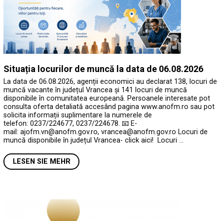
Situația locurilor de muncă la data de 06.08.2026
La data de 06.08.2026, agenții economici au declarat 138, locuri de
muncă vacante în județul Vrancea și 141 locuri de muncă
disponibile în comunitatea europeană. Persoanele interesate pot
consulta oferta detaliată accesând pagina www.anofm.ro sau pot
solicita informații suplimentare la numerele de
telefon: 0237/224677, 0237/224678. 📧 E-
mail: ajofm.vn@anofm.gov.ro, vrancea@anofm.gov.ro Locuri de
muncă disponibile în județul Vrancea- click aici! Locuri …
LESEN SIE MEHR