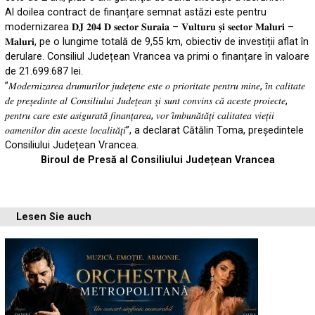
Al doilea contract de finanțare semnat astăzi este pentru
modernizarea 𝐃𝐉 𝟐𝟎𝟒 𝐃 𝐬𝐞𝐜𝐭𝐨𝐫 𝐒𝐮𝐫𝐚𝐢𝐚 – 𝐕𝐮𝐥𝐭𝐮𝐫𝐮 𝐬̦𝐢 𝐬𝐞𝐜𝐭𝐨𝐫 𝐌𝐚𝐥𝐮𝐫𝐢 –
𝐌𝐚𝐥𝐮𝐫𝐢, pe o lungime totală de 9,55 km, obiectiv de investiții aflat în
derulare. Consiliul Județean Vrancea va primi o finanțare în valoare
de 21.699.687 lei.
”𝑀𝑜𝑑𝑒𝑟𝑛𝑖𝑧𝑎𝑟𝑒𝑎 𝑑𝑟𝑢𝑚𝑢𝑟𝑖𝑙𝑜𝑟 𝑗𝑢𝑑𝑒𝑡̦𝑒𝑛𝑒 𝑒𝑠𝑡𝑒 𝑜 𝑝𝑟𝑖𝑜𝑟𝑖𝑡𝑎𝑡𝑒 𝑝𝑒𝑛𝑡𝑟𝑢 𝑚𝑖𝑛𝑒, 𝑖̂𝑛 𝑐𝑎𝑙𝑖𝑡𝑎𝑡𝑒
𝑑𝑒 𝑝𝑟𝑒𝑠̦𝑒𝑑𝑖𝑛𝑡𝑒 𝑎𝑙 𝐶𝑜𝑛𝑠𝑖𝑙𝑖𝑢𝑙𝑢𝑖 𝐽𝑢𝑑𝑒𝑡̦𝑒𝑎𝑛 𝑠̦𝑖 𝑠𝑢𝑛𝑡 𝑐𝑜𝑛𝑣𝑖𝑛𝑠 𝑐𝑎̆ 𝑎𝑐𝑒𝑠𝑡𝑒 𝑝𝑟𝑜𝑖𝑒𝑐𝑡𝑒,
𝑝𝑒𝑛𝑡𝑟𝑢 𝑐𝑎𝑟𝑒 𝑒𝑠𝑡𝑒 𝑎𝑠𝑖𝑔𝑢𝑟𝑎𝑡𝑎̆ 𝑓𝑖𝑛𝑎𝑛𝑡̦𝑎𝑟𝑒𝑎, 𝑣𝑜𝑟 𝑖̂𝑚𝑏𝑢𝑛𝑎̆𝑡𝑎̆𝑡̦𝑖 𝑐𝑎𝑙𝑖𝑡𝑎𝑡𝑒𝑎 𝑣𝑖𝑒𝑡̦𝑖𝑖
𝑜𝑎𝑚𝑒𝑛𝑖𝑙𝑜𝑟 𝑑𝑖𝑛 𝑎𝑐𝑒𝑠𝑡𝑒 𝑙𝑜𝑐𝑎𝑙𝑖𝑡𝑎̆𝑡̦𝑖”, a declarat Cătălin Toma, președintele
Consiliului Județean Vrancea.
Biroul de Presă al Consiliului Județean Vrancea
Lesen Sie auch