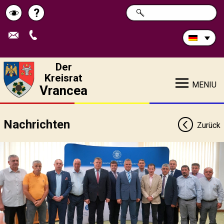
Durchsuchen
?
SUCHE
Pagina
Schimbă
Sie
die
de
contrastul
Site:
ajutor
Der
Kreisrat
MENIU
Vrancea
Nachrichten
Zurück