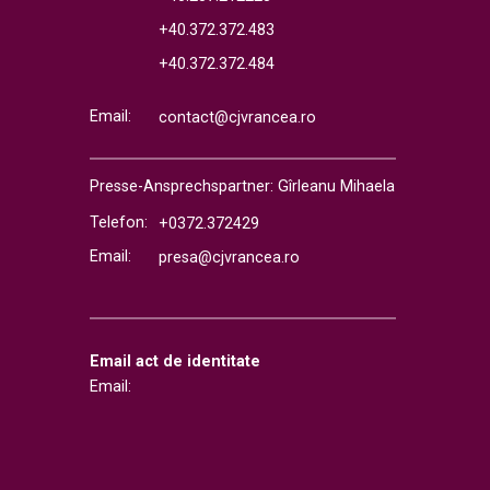
+40.372.372.483
+40.372.372.484
Email:
contact@cjvrancea.ro
Presse-Ansprechspartner: Gîrleanu Mihaela
Telefon:
+0372.372429
Email:
presa@cjvrancea.ro
Email act de identitate
Email: