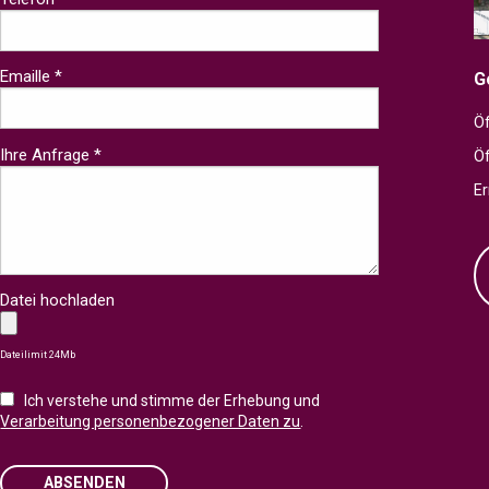
Emaille *
G
Öf
Ihre Anfrage *
Ö
Er
Datei hochladen
Dateilimit 24Mb
Ich verstehe und stimme der Erhebung und
Verarbeitung personenbezogener Daten zu
.
ABSENDEN