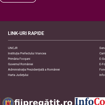
Please leave this field empty.
LINK-URI RAPIDE
UNCJR
Sen
Instituția Prefectului Vrancea
Cam
Primăria Focşani
E-G
Guvernul României
E-F
Administrația Prezidențială a României
Fon
Harta Județului
Inf