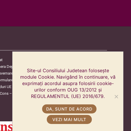
at
era Deputaților
Site-ul Consiliului Judetean folosește
uvernare
module Cookie. Navigând în continuare, vă
ormulare
exprimați acordul asupra folosirii cookie-
duri UE
urilor conform OUG 13/2012 și
oCons – Protecția Consumatorilor
REGULAMENTUL (UE) 2016/679.
DA, SUNT DE ACORD
VEZI MAI MULT