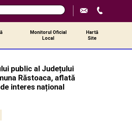
n
ță
Monitorul Oficial
Hartă
ă
Local
Site
ui public al Județului
omuna Răstoaca, aflată
 de interes național