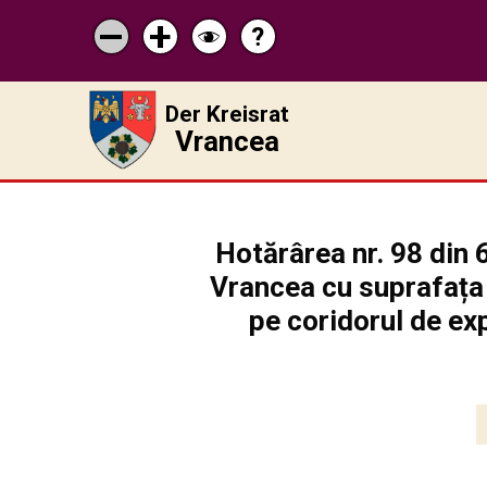
?
Pagina
Micșorează
Mărește
Schimbă
de
scrisul
scrisul
contrastul
ajutor
Der Kreisrat
Vrancea
Hotărârea nr. 98 din 
Vrancea cu suprafața 
pe coridorul de exp