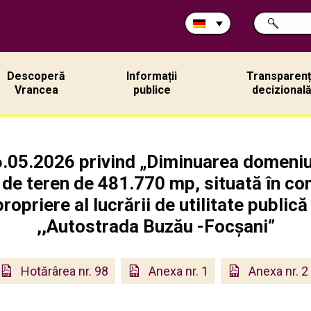
Durchsuche
SUCHE
Sie
die
Site:
Descoperă
Informații
Transparen
Vrancea
publice
decizional
6.05.2026 privind „Diminuarea domeniul
de teren de 481.770 mp, situată în c
ropriere al lucrării de utilitate publică
,,Autostrada Buzău -Focșani”
Hotărârea nr. 98
Anexa nr. 1
Anexa nr. 2