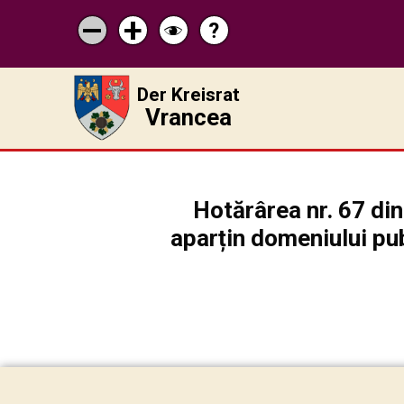
?
Pagina
Micșorează
Mărește
Schimbă
de
scrisul
scrisul
contrastul
ajutor
Der Kreisrat
Vrancea
Hotărârea nr. 67 din
aparțin domeniului pub