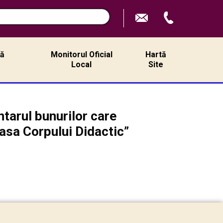
n
ță
Monitorul Oficial
Hartă
ă
Local
Site
ntarul bunurilor care
Casa Corpului Didactic”