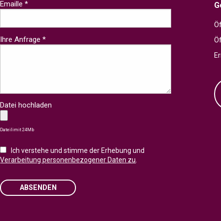
Emaille *
G
Öf
Ihre Anfrage *
Ö
Er
Datei hochladen
Dateilimit 24Mb
Ich verstehe und stimme der Erhebung und
Verarbeitung personenbezogener Daten zu
.
ABSENDEN
Please leave this field empty.