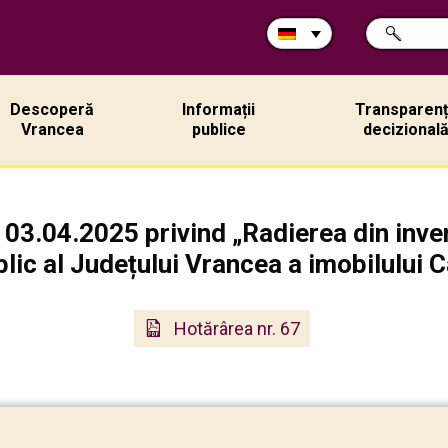
Durchsuche
SUCHE
Sie
die
Site:
Descoperă
Informații
Transparen
Vrancea
publice
decizional
 03.04.2025 privind „Radierea din inve
lic al Județului Vrancea a imobilului 
Hotărârea nr. 67