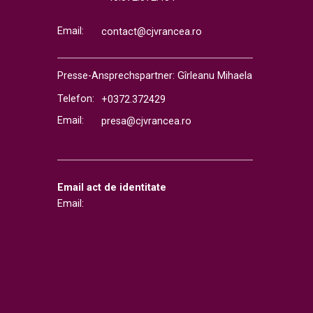
Email:
contact@cjvrancea.ro
Presse-Ansprechspartner: Gîrleanu Mihaela
Telefon:
+0372.372429
Email:
presa@cjvrancea.ro
Email act de identitate
Email: