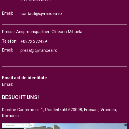
Email:
contact@cjvrancea.ro
Presse-Ansprechspartner: Gîrleanu Mihaela
Telefon:
+0372.372429
Email:
presa@cjvrancea.ro
Email act de identitate
Email:
BESUCHT UNS!
Dimitrie Cantemir nr. 1, Postleitzahl 620098, Focsani, Vrancea,
Romania