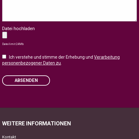
Datei hochladen
Dateilimit 24Mb
Ich verstehe und stimme der Erhebung und
Verarbeitung
personenbezogener Daten zu
.
ABSENDEN
Please
leave
this
field
WEITERE INFORMATIONEN
empty.
Kontakt