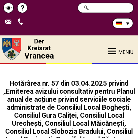
Durchsuchen
?
SUCHE
Pagina
Schimbă
Sie
die
de
contrastul
Site:
ajutor
Der
Kreisrat
MENIU
Vrancea
Hotărârea nr. 57 din 03.04.2025 privind
„Emiterea avizului consultativ pentru Planul
anual de acțiune privind serviciile sociale
administrate de Consiliul Local Boghești,
Consiliul Gura Caliței, Consiliul Local
Urechești, Consiliul Local Măicănești,
Consiliul Local Slobozia Bradului, Consiliul