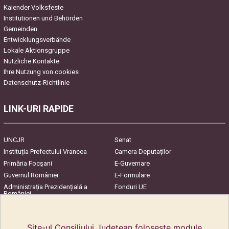
Kalender Volksfeste
Institutionen und Behörden
Gemeinden
Entwicklungsverbände
Lokale Aktionsgruppe
Nützliche Kontakte
Ihre Nutzung von cookies
Datenschutz-Richtlinie
LINK-URI RAPIDE
UNCJR
Senat
Instituția Prefectului Vrancea
Camera Deputaților
Primăria Focşani
E-Guvernare
Guvernul României
E-Formulare
Administrația Prezidențială a
Fonduri UE
României
Harta Județului
InfoCons – Protecția
Consumatorilor
Site-ul Consiliului Judetean folosește module