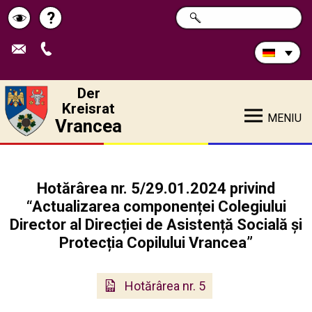
Durchsuchen
?
SUCHE
Pagina
Schimbă
Sie
die
de
contrastul
Site:
ajutor
Der
Kreisrat
MENIU
Vrancea
Hotărârea nr. 5/29.01.2024 privind
“Actualizarea componenței Colegiului
Director al Direcției de Asistență Socială și
Protecția Copilului Vrancea”
Hotărârea nr. 5