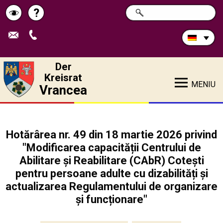
Durchsuchen
?
SUCHE
Pagina
Schimbă
Sie
die
de
contrastul
Site:
ajutor
Der
Kreisrat
MENIU
Vrancea
Hotărârea nr. 49 din 18 martie 2026 privind
"Modificarea capacității Centrului de
Abilitare și Reabilitare (CAbR) Cotești
pentru persoane adulte cu dizabilități și
actualizarea Regulamentului de organizare
și funcționare"