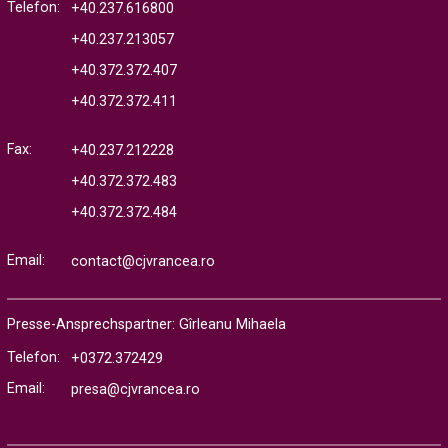
Telefon:
+40.237.616800
+40.237.213057
+40.372.372.407
+40.372.372.411
Fax:
+40.237.212228
+40.372.372.483
+40.372.372.484
Email:
contact@cjvrancea.ro
Presse-Ansprechspartner: Gîrleanu Mihaela
Telefon:
+0372.372429
Email:
presa@cjvrancea.ro