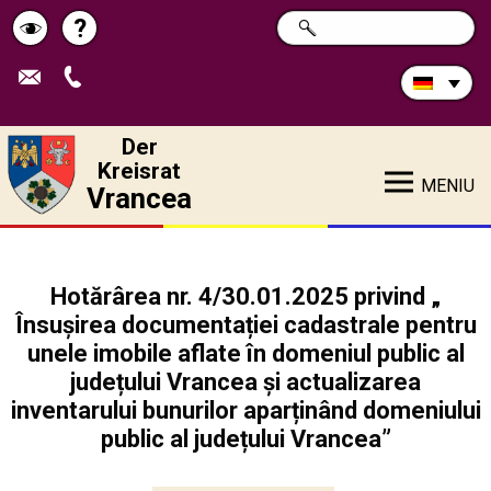
Durchsuchen
?
SUCHE
Pagina
Schimbă
Sie
die
de
contrastul
Site:
ajutor
Der
Kreisrat
MENIU
Vrancea
Hotărârea nr. 4/30.01.2025 privind „
Însușirea documentației cadastrale pentru
unele imobile aflate în domeniul public al
județului Vrancea și actualizarea
inventarului bunurilor aparținând domeniului
public al județului Vrancea”