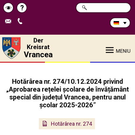
Durchsuchen
?
SUCHE
Pagina
Schimbă
Sie
die
de
contrastul
Site:
ajutor
Der
Kreisrat
MENIU
Vrancea
Hotărârea nr. 274/10.12.2024 privind
„Aprobarea rețelei școlare de învățământ
special din județul Vrancea, pentru anul
școlar 2025-2026”
Hotărârea nr. 274