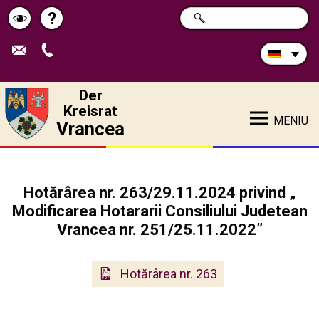
Durchsuchen
?
SUCHE
Pagina
Schimbă
Sie
die
de
contrastul
Site:
ajutor
Der
Kreisrat
MENIU
Vrancea
Hotărârea nr. 263/29.11.2024 privind „
Modificarea Hotararii Consiliului Judetean
Vrancea nr. 251/25.11.2022”
Hotărârea nr. 263