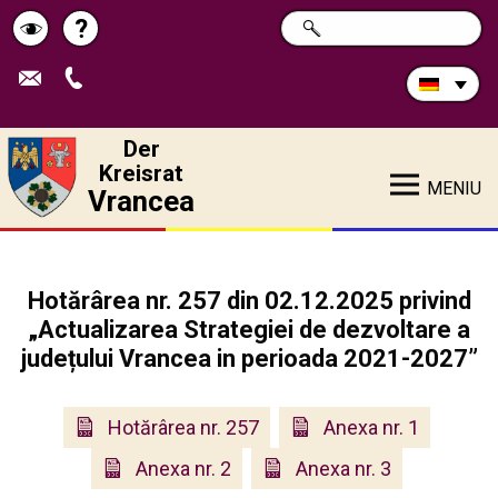
Durchsuchen
?
SUCHE
Pagina
Schimbă
Sie
die
de
contrastul
Site:
ajutor
Der
Kreisrat
MENIU
Vrancea
Hotărârea nr. 257 din 02.12.2025 privind
„Actualizarea Strategiei de dezvoltare a
județului Vrancea in perioada 2021-2027”
Hotărârea nr. 257
Anexa nr. 1
Anexa nr. 2
Anexa nr. 3