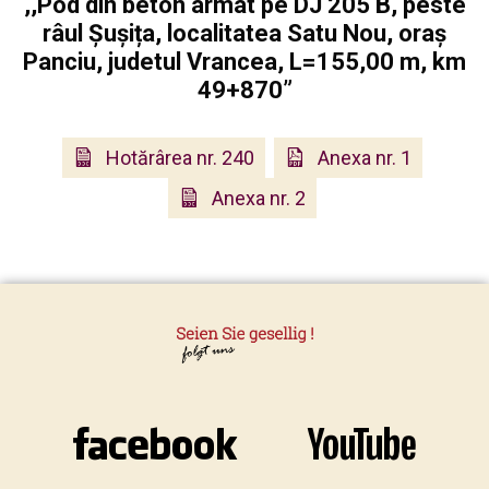
,,Pod din beton armat pe DJ 205 B, peste
râul Șușița, localitatea Satu Nou, oraș
Panciu, judetul Vrancea, L=155,00 m, km
49+870”
Hotărârea nr. 240
Anexa nr. 1
Anexa nr. 2