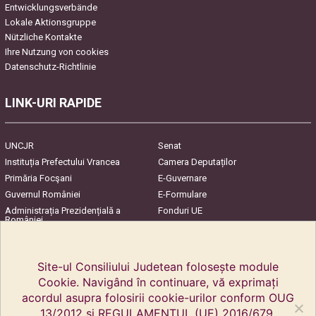
Entwicklungsverbände
Lokale Aktionsgruppe
Nützliche Kontakte
Ihre Nutzung von cookies
Datenschutz-Richtlinie
LINK-URI RAPIDE
UNCJR
Senat
Instituția Prefectului Vrancea
Camera Deputaților
Primăria Focşani
E-Guvernare
Guvernul României
E-Formulare
Administrația Prezidențială a
Fonduri UE
României
Harta Județului
InfoCons – Protecția
Consumatorilor
Site-ul Consiliului Judetean folosește module
Cookie. Navigând în continuare, vă exprimați
acordul asupra folosirii cookie-urilor conform OUG
13/2012 și REGULAMENTUL (UE) 2016/679.