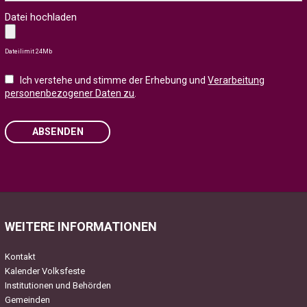
Datei hochladen
Dateilimit 24Mb
Ich verstehe und stimme der Erhebung und
Verarbeitung
personenbezogener Daten zu
.
ABSENDEN
Please
leave
this
field
WEITERE INFORMATIONEN
empty.
Kontakt
Kalender Volksfeste
Institutionen und Behörden
Gemeinden