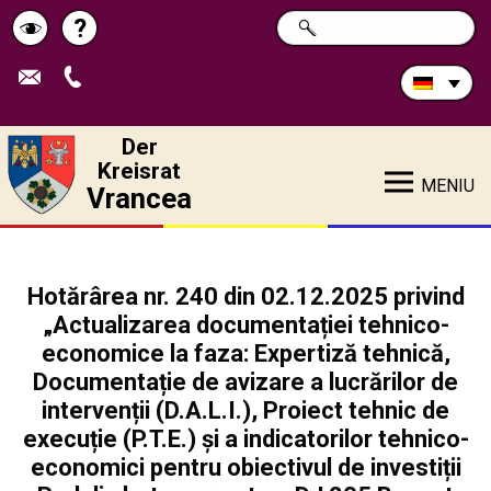
Durchsuchen
?
SUCHE
Pagina
Schimbă
Sie
die
de
contrastul
Site:
ajutor
Der
Kreisrat
MENIU
Vrancea
Hotărârea nr. 240 din 02.12.2025 privind
„Actualizarea documentației tehnico-
economice la faza: Expertiză tehnică,
Documentație de avizare a lucrărilor de
intervenții (D.A.L.I.), Proiect tehnic de
execuție (P.T.E.) și a indicatorilor tehnico-
economici pentru obiectivul de investiții