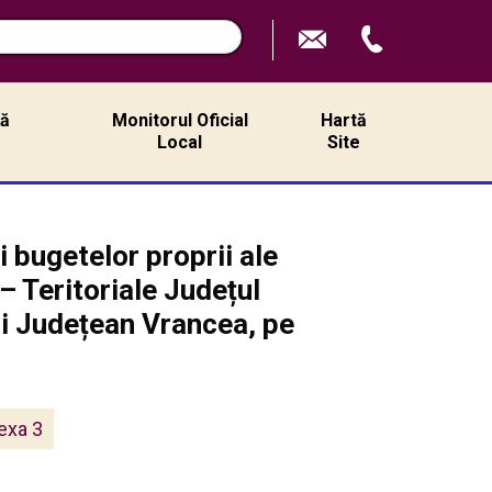
n
ță
Monitorul Oficial
Hartă
ă
Local
Site
 bugetelor proprii ale
– Teritoriale Județul
lui Județean Vrancea, pe
exa 3