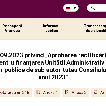
Durchsuche
SUCHE
Sie
die
Site:
Descoperă
Informații
Transparen
Vrancea
publice
decizional
09.2023 privind „Aprobarea rectificării
ntru finanțarea Unității Administrativ 
lor publice de sub autoritatea Consiliu
anul 2023”
otărârea nr. 218
Anexa 1
Anexa 2
An