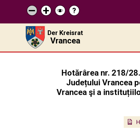
?
Pagina
Micșorează
Mărește
Schimbă
de
scrisul
scrisul
contrastul
ajutor
Der Kreisrat
Vrancea
Hotărârea nr. 218/28.
Județului Vrancea pe
Vrancea şi a instituții
H