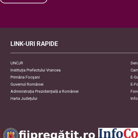
Please leave this field empty.
LINK-URI RAPIDE
UNCJR
Sen
Instituția Prefectului Vrancea
Cam
Primăria Focşani
E-G
Guvernul României
E-F
Administrația Prezidențială a României
Fon
Harta Județului
Inf