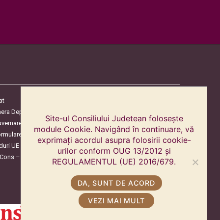
at
era Deputaților
Site-ul Consiliului Judetean folosește
uvernare
module Cookie. Navigând în continuare, vă
ormulare
exprimați acordul asupra folosirii cookie-
duri UE
urilor conform OUG 13/2012 și
oCons – Protecția Consumatorilor
REGULAMENTUL (UE) 2016/679.
DA, SUNT DE ACORD
VEZI MAI MULT