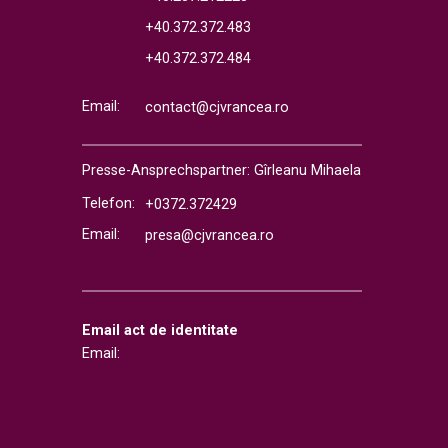
+40.372.372.483
+40.372.372.484
Email:
contact@cjvrancea.ro
Presse-Ansprechspartner: Gîrleanu Mihaela
Telefon:
+0372.372429
Email:
presa@cjvrancea.ro
Email act de identitate
Email: