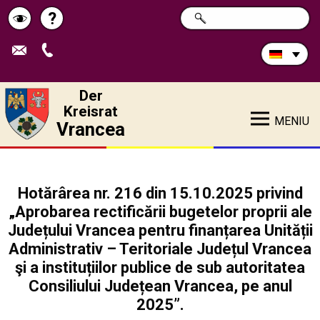
Durchsuchen
?
SUCHE
Pagina
Schimbă
Sie
die
de
contrastul
Site:
ajutor
Der
Kreisrat
MENIU
Vrancea
Hotărârea nr. 216 din 15.10.2025 privind
„Aprobarea rectificării bugetelor proprii ale
Județului Vrancea pentru finanțarea Unității
Administrativ – Teritoriale Județul Vrancea
şi a instituțiilor publice de sub autoritatea
Consiliului Județean Vrancea, pe anul
2025”.