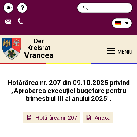
Durchsuchen
?
SUCHE
Pagina
Schimbă
Sie
die
de
contrastul
Site:
ajutor
Der
Kreisrat
MENIU
Vrancea
Hotărârea nr. 207 din 09.10.2025 privind
„Aprobarea execuției bugetare pentru
trimestrul III al anului 2025”.
Hotărârea nr. 207
Anexa