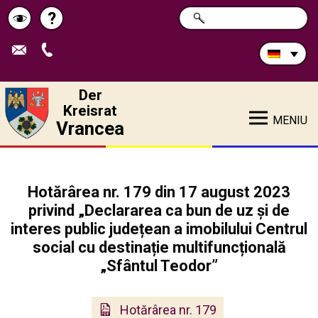
Durchsuchen
?
SUCHE
Pagina
Schimbă
Sie
die
de
contrastul
Site:
ajutor
Der
Kreisrat
MENIU
Vrancea
Hotărârea nr. 179 din 17 august 2023
privind „Declararea ca bun de uz și de
interes public județean a imobilului Centrul
social cu destinație multifuncțională
„Sfântul Teodor”
Hotărârea nr. 179