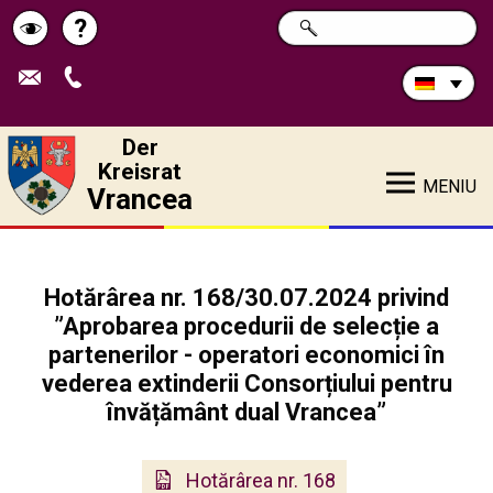
Durchsuchen
?
SUCHE
Pagina
Schimbă
Sie
die
de
contrastul
Site:
ajutor
Der
Kreisrat
MENIU
Vrancea
Hotărârea nr. 168/30.07.2024 privind
”Aprobarea procedurii de selecție a
partenerilor - operatori economici în
vederea extinderii Consorțiului pentru
învățământ dual Vrancea”
Hotărârea nr. 168