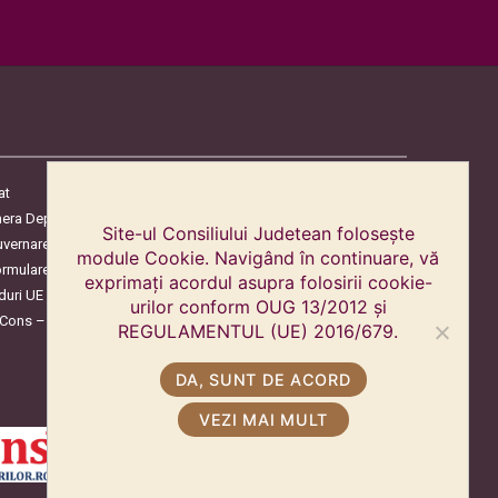
at
era Deputaților
Site-ul Consiliului Judetean folosește
uvernare
module Cookie. Navigând în continuare, vă
ormulare
exprimați acordul asupra folosirii cookie-
duri UE
urilor conform OUG 13/2012 și
oCons – Protecția Consumatorilor
REGULAMENTUL (UE) 2016/679.
DA, SUNT DE ACORD
VEZI MAI MULT