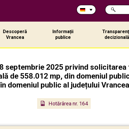
Durchsuche
SUCHE
Sie
die
Site:
Descoperă
Informații
Transparen
Vrancea
publice
decizional
8 septembrie 2025 privind solicitarea 
tală de 558.012 mp, din domeniul public
în domeniul public al județului Vrance
Hotărârea nr. 164