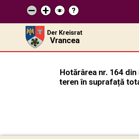
?
Pagina
Micșorează
Mărește
Schimbă
de
scrisul
scrisul
contrastul
ajutor
Der Kreisrat
Vrancea
Hotărârea nr. 164 din 
teren în suprafață to