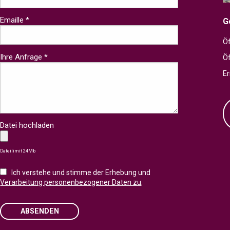
Emaille *
G
Öf
Ihre Anfrage *
Ö
Er
Datei hochladen
Dateilimit 24Mb
Ich verstehe und stimme der Erhebung und
Verarbeitung personenbezogener Daten zu
.
ABSENDEN