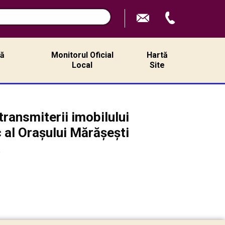
n
ță
Monitorul Oficial
Hartă
ă
Local
Site
transmiterii imobilului
 al Orașului Mărășești
a