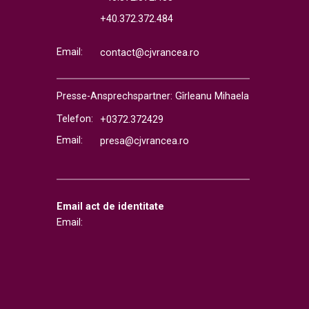
+40.372.372.484
Email:
contact@cjvrancea.ro
Presse-Ansprechspartner: Gîrleanu Mihaela
Telefon:
+0372.372429
Email:
presa@cjvrancea.ro
Email act de identitate
Email: