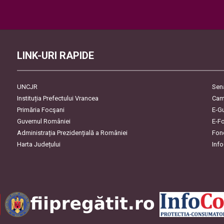
Please leave this field empty.
LINK-URI RAPIDE
UNCJR
Sen
Instituția Prefectului Vrancea
Cam
Primăria Focşani
E-G
Guvernul României
E-F
Administrația Prezidențială a României
Fon
Harta Județului
Inf