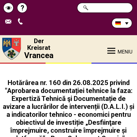
Durchsuchen
?
SUCHE
Pagina
Schimbă
Sie
die
de
contrastul
Site:
ajutor
Der
Kreisrat
MENIU
Vrancea
Hotărârea nr. 160 din 26.08.2025 privind
"Aprobarea documentației tehnice la faza:
Expertiză Tehnică şi Documentație de
avizare a lucrărilor de intervenții (D.A.L.I.) și
a indicatorilor tehnico - economici pentru
obiectivul de investiție „Desfiinţare
împrejmuire, construire împrejmuire și