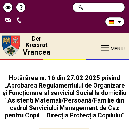
Durchsuchen
?
SUCHE
Pagina
Schimbă
Sie
die
de
contrastul
Site:
ajutor
Der
Kreisrat
MENIU
Vrancea
Hotărârea nr. 16 din 27.02.2025 privind
„Aprobarea Regulamentului de Organizare
și Funcționare al serviciul Social la domiciliu
”Asistenți Maternali/Persoană/Familie din
cadrul Serviciului Management de Caz
pentru Copil – Direcția Protecția Copilului”