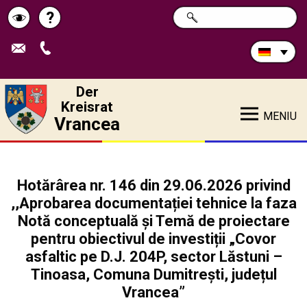
Durchsuchen
?
SUCHE
Pagina
Schimbă
Sie
die
de
contrastul
Site:
ajutor
Der
Kreisrat
MENIU
Vrancea
Hotărârea nr. 146 din 29.06.2026 privind
,,Aprobarea documentației tehnice la faza
Notă conceptuală și Temă de proiectare
pentru obiectivul de investiții „Covor
asfaltic pe D.J. 204P, sector Lăstuni –
Tinoasa, Comuna Dumitrești, județul
Vrancea”