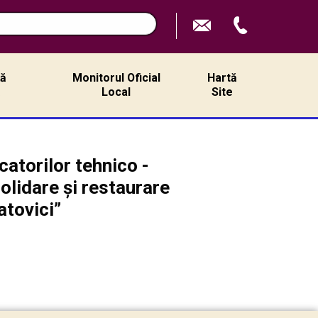
n
ță
Monitorul Oficial
Hartă
ă
Local
Site
catorilor tehnico -
olidare și restaurare
atovici”