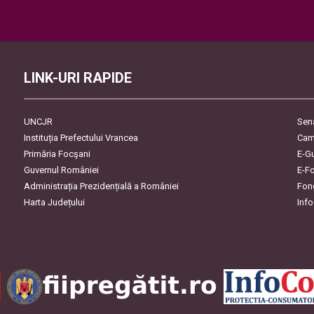
Please leave this field empty.
LINK-URI RAPIDE
UNCJR
Sen
Instituția Prefectului Vrancea
Cam
Primăria Focşani
E-G
Guvernul României
E-F
Administrația Prezidențială a României
Fon
Harta Județului
Inf