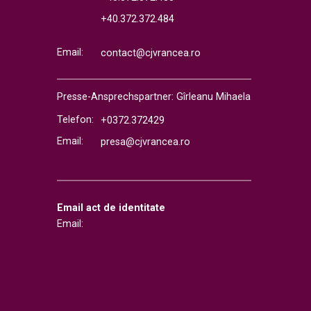
+40.372.372.484
Email:
contact@cjvrancea.ro
Presse-Ansprechspartner: Gîrleanu Mihaela
Telefon:
+0372.372429
Email:
presa@cjvrancea.ro
Email act de identitate
Email: