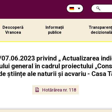
Durchsuche
SUCHE
Sie
die
Site:
Descoperă
Informații
Transparen
Vrancea
publice
decizional
07.06.2023 privind „ Actualizarea indi
ului general în cadrul proiectului „Cons
de științe ale naturii și acvariu - Casa T
Hotărârea nr. 118