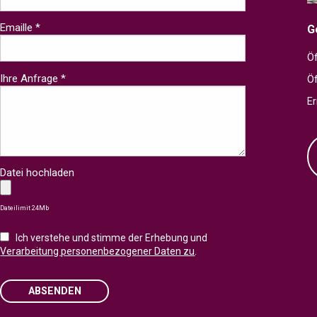
Emaille *
G
Öf
Ihre Anfrage *
Ö
Er
Datei hochladen
Dateilimit 24Mb
Ich verstehe und stimme der Erhebung und
Verarbeitung personenbezogener Daten zu
.
ABSENDEN