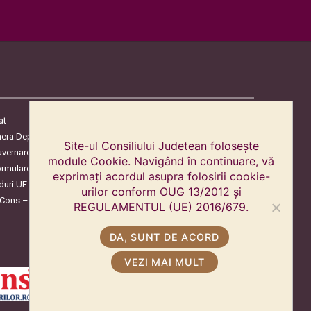
at
era Deputaților
Site-ul Consiliului Judetean folosește
uvernare
module Cookie. Navigând în continuare, vă
ormulare
exprimați acordul asupra folosirii cookie-
duri UE
urilor conform OUG 13/2012 și
oCons – Protecția Consumatorilor
REGULAMENTUL (UE) 2016/679.
DA, SUNT DE ACORD
VEZI MAI MULT