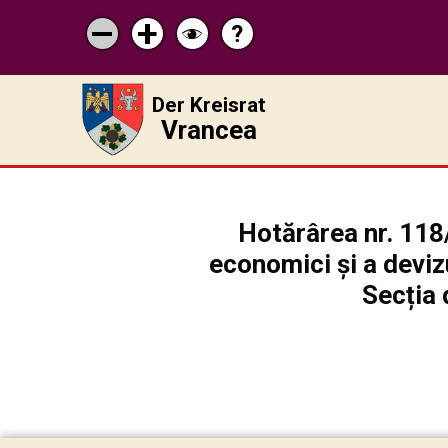
?
Pagina
Micșorează
Mărește
Schimbă
de
scrisul
scrisul
contrastul
ajutor
Der Kreisrat
Vrancea
Hotărârea nr. 118/
economici și a deviz
Secția 