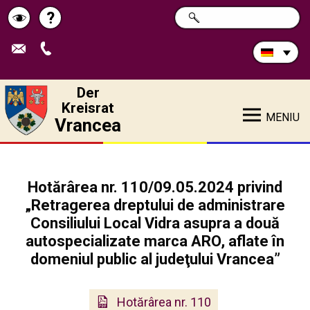
Durchsuchen
?
SUCHE
Pagina
Schimbă
Sie
die
de
contrastul
Site:
ajutor
Der
Kreisrat
MENIU
Vrancea
Hotărârea nr. 110/09.05.2024 privind
„Retragerea dreptului de administrare
Consiliului Local Vidra asupra a două
autospecializate marca ARO, aflate în
domeniul public al judeţului Vrancea”
Hotărârea nr. 110