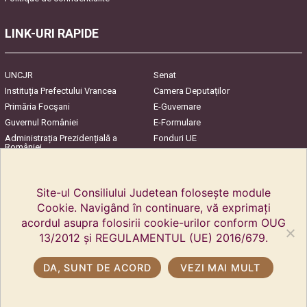
LINK-URI RAPIDE
UNCJR
Senat
Instituția Prefectului Vrancea
Camera Deputaților
Primăria Focşani
E-Guvernare
Guvernul României
E-Formulare
Administrația Prezidențială a
Fonduri UE
României
Harta Județului
InfoCons – Protecția
Consumatorilor
Site-ul Consiliului Judetean folosește module
Cookie. Navigând în continuare, vă exprimați
acordul asupra folosirii cookie-urilor conform OUG
13/2012 și REGULAMENTUL (UE) 2016/679.
DA, SUNT DE ACORD
VEZI MAI MULT