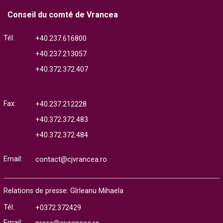
Conseil du comté de Vrancea
Tél:
+40.237.616800
+40.237.213057
+40.372.372.407
Fax:
+40.237.212228
+40.372.372.483
+40.372.372.484
Email:
contact@cjvrancea.ro
Relations de presse: Gîrleanu Mihaela
Tél:
+0372.372429
Email: