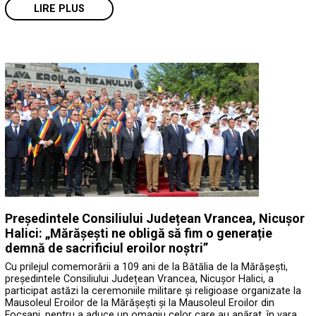
LIRE PLUS
Președintele Consiliului Județean Vrancea, Nicușor
Halici: „Mărășești ne obligă să fim o generație
demnă de sacrificiul eroilor noștri”
Cu prilejul comemorării a 109 ani de la Bătălia de la Mărășești,
președintele Consiliului Județean Vrancea, Nicușor Halici, a
participat astăzi la ceremoniile militare și religioase organizate la
Mausoleul Eroilor de la Mărășești și la Mausoleul Eroilor din
Focșani, pentru a aduce un omagiu celor care au apărat, în vara …