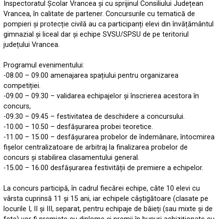
Inspectoratul Școlar Vrancea și cu sprijinul Consiliului Județean
Vrancea, în calitate de partener. Concursurile cu tematică de
pompieri și protecție civilă au ca participanți elevi din învățământul
gimnazial și liceal dar și echipe SVSU/SPSU de pe teritoriul
județului Vrancea.
Programul evenimentului:
-08.00 – 09.00 amenajarea spațiului pentru organizarea
competiției.
-09.00 – 09.30 – validarea echipajelor și înscrierea acestora în
concurs,
-09.30 – 09.45 – festivitatea de deschidere a concursului.
-10.00 – 10.50 – desfășurarea probei teoretice.
-11.00 – 15.00 – desfășurarea probelor de îndemânare, întocmirea
fișelor centralizatoare de arbitraj la finalizarea probelor de
concurs și stabilirea clasamentului general.
-15.00 – 16.00 desfășurarea festivității de premiere a echipelor.
La concurs participă, în cadrul fiecărei echipe, câte 10 elevi cu
vârsta cuprinsă 11 și 15 ani, iar echipele câștigătoare (clasate pe
locurile I, II și III, separat, pentru echipaje de băieți (sau mixte și de