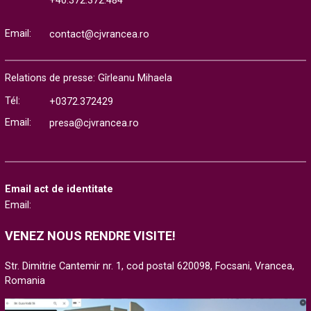
+40.372.372.484
Email:
contact@cjvrancea.ro
Relations de presse: Gîrleanu Mihaela
Tél:
+0372.372429
Email:
presa@cjvrancea.ro
Email act de identitate
Email:
VENEZ NOUS RENDRE VISITE!
Str. Dimitrie Cantemir nr. 1, cod postal 620098, Focsani, Vrancea,
Romania