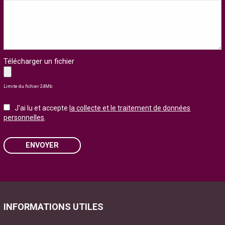
Télécharger un fichier
Limite du fichier 24Mb
J'ai lu et accepte
la collecte et le traitement de données
personnelles
.
ENVOYER
Please leave this field empty.
INFORMATIONS UTILES