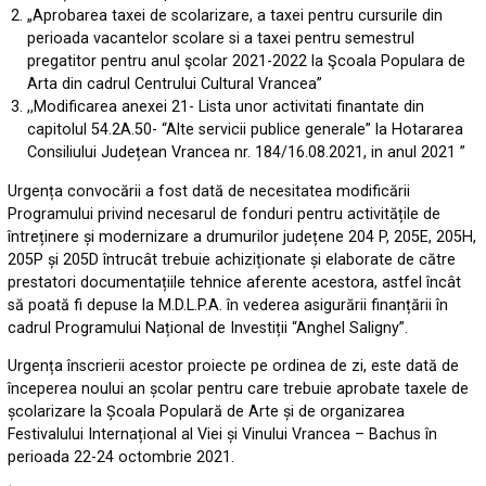
„Aprobarea taxei de scolarizare, a taxei pentru cursurile din
perioada vacantelor scolare si a taxei pentru semestrul
pregatitor pentru anul şcolar 2021-2022 la Şcoala Populara de
Arta din cadrul Centrului Cultural Vrancea”
,,Modificarea anexei 21- Lista unor activitati finantate din
capitolul 54.2A.50- “Alte servicii publice generale” la Hotararea
Consiliului Județean Vrancea nr. 184/16.08.2021, in anul 2021 ”
Urgența convocării a fost dată de necesitatea modificării
Programului privind necesarul de fonduri pentru activitățile de
întreținere și modernizare a drumurilor județene 204 P, 205E, 205H,
205P și 205D întrucât trebuie achiziționate și elaborate de către
prestatori documentațiile tehnice aferente acestora, astfel încât
să poată fi depuse la M.D.L.P.A. în vederea asigurării finanțării în
cadrul Programului Național de Investiții “Anghel Saligny”.
Urgența înscrierii acestor proiecte pe ordinea de zi, este dată de
începerea noului an școlar pentru care trebuie aprobate taxele de
școlarizare la Școala Populară de Arte și de organizarea
Festivalului Internațional al Viei și Vinului Vrancea – Bachus în
perioada 22-24 octombrie 2021.