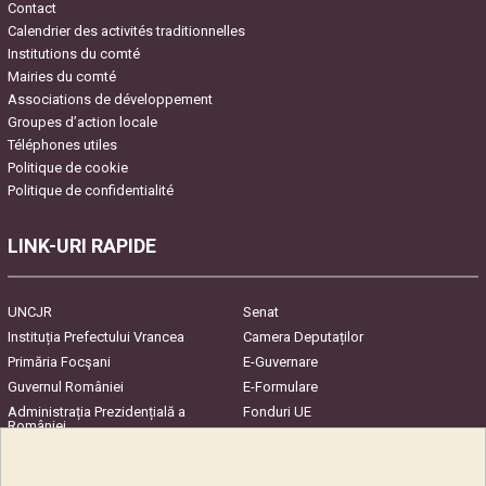
Contact
Calendrier des activités traditionnelles
Institutions du comté
Mairies du comté
Associations de développement
Groupes d’action locale
Téléphones utiles
Politique de cookie
Politique de confidentialité
LINK-URI RAPIDE
UNCJR
Senat
Instituția Prefectului Vrancea
Camera Deputaților
Primăria Focşani
E-Guvernare
Guvernul României
E-Formulare
Administrația Prezidențială a
Fonduri UE
României
Harta Județului
InfoCons – Protecția
Consumatorilor