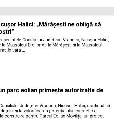
cușor Halici: „Mărășești ne obligă să
oștri”
președintele Consiliului Județean Vrancea, Nicușor Halici,
te la Mausoleul Eroilor de la Mărășești și la Mausoleul
at, în vara …
 un parc eolian primește autorizația de
Consiliului Județean Vrancea, Nicușor Halici, continuă să
ețului și la valorificarea potențialului energetic al
de construire pentru Parcul Eolian Movilița, un proiect