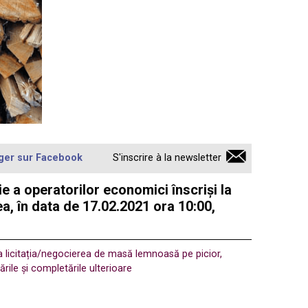
ger sur Facebook
S'inscrire à la newsletter
 a operatorilor economici înscriși la
a, în data de 17.02.2021 ora 10:00,
a licitația/negocierea de masă lemnoasă pe picior,
ile și completările ulterioare