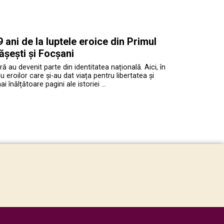
ani de la luptele eroice din Primul
ășești și Focșani
ră au devenit parte din identitatea națională. Aici, în
roilor care și-au dat viața pentru libertatea și
înălțătoare pagini ale istoriei …