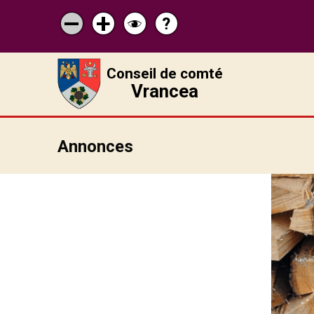
?
Pagina
Micșorează
Mărește
Schimbă
de
scrisul
scrisul
contrastul
ajutor
Conseil de comté
Vrancea
Annonces