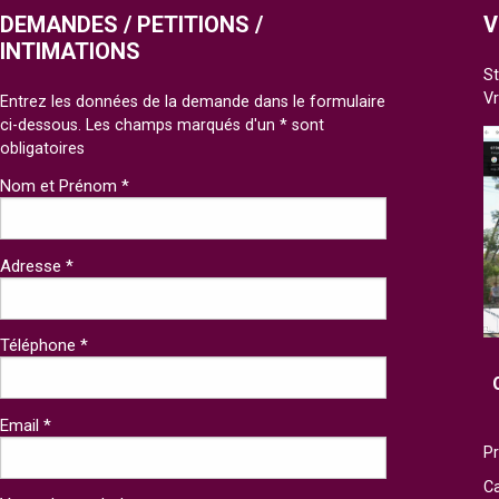
DEMANDES / PETITIONS /
V
INTIMATIONS
St
V
Entrez les données de la demande dans le formulaire
ci-dessous. Les champs marqués d'un * sont
obligatoires
Nom et Prénom *
Adresse *
Téléphone *
Email *
Pr
Ca