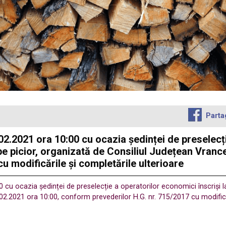
Parta
.2021 ora 10:00 cu ocazia ședinței de preselecție
e picior, organizată de Consiliul Județean Vrance
u modificările și completările ulterioare
u ocazia ședinței de preselecție a operatorilor economici înscriși l
02.2021 ora 10:00, conform prevederilor H.G. nr. 715/2017 cu modificăr