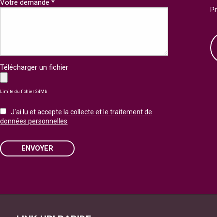
Votre demande *
P
Télécharger un fichier
Limite du fichier 24Mb
J'ai lu et accepte
la collecte et le traitement de
données personnelles
.
ENVOYER
Please leave this field empty.