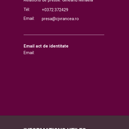
Relations de presse: Gîrleanu Mihaela
Tél:
+0372.372429
Email:
presa@cjvrancea.ro
Email act de identitate
Email: