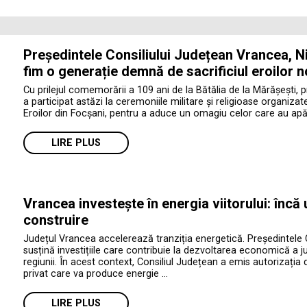
Președintele Consiliului Județean Vrancea, Ni
fim o generație demnă de sacrificiul eroilor n
Cu prilejul comemorării a 109 ani de la Bătălia de la Mărășești, 
a participat astăzi la ceremoniile militare și religioase organiza
Eroilor din Focșani, pentru a aduce un omagiu celor care au apăr
LIRE PLUS
Vrancea investește în energia viitorului: încă
construire
Județul Vrancea accelerează tranziția energetică. Președintele 
susțină investițiile care contribuie la dezvoltarea economică a jud
regiunii. În acest context, Consiliul Județean a emis autorizația 
privat care va produce energie …
LIRE PLUS