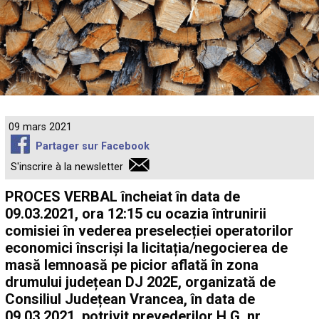
09 mars 2021
Partager sur Facebook
S'inscrire à la newsletter
PROCES VERBAL încheiat în data de
09.03.2021, ora 12:15 cu ocazia întrunirii
comisiei în vederea preselecției operatorilor
economici înscriși la licitația/negocierea de
masă lemnoasă pe picior aflată în zona
drumului județean DJ 202E, organizată de
Consiliul Județean Vrancea, în data de
09.03.2021, potrivit prevederilor H.G. nr.