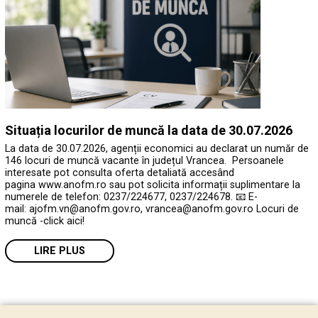
Situația locurilor de muncă la data de 30.07.2026
La data de 30.07.2026, agenții economici au declarat un număr de
146 locuri de muncă vacante în județul Vrancea. Persoanele
interesate pot consulta oferta detaliată accesând
pagina www.anofm.ro sau pot solicita informații suplimentare la
numerele de telefon: 0237/224677, 0237/224678. 📧 E-
mail: ajofm.vn@anofm.gov.ro, vrancea@anofm.gov.ro Locuri de
muncă -click aici!
LIRE PLUS