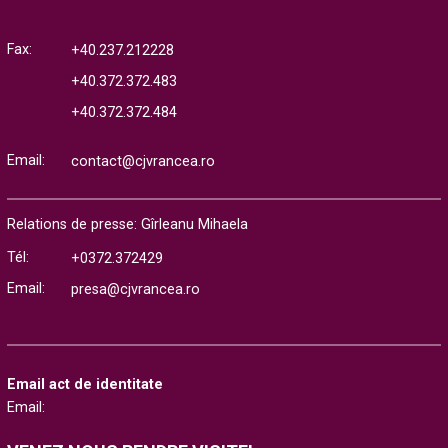
Fax:
+40.237.212228
+40.372.372.483
+40.372.372.484
Email:
contact@cjvrancea.ro
Relations de presse: Gîrleanu Mihaela
Tél:
+0372.372429
Email:
presa@cjvrancea.ro
Email act de identitate
Email: