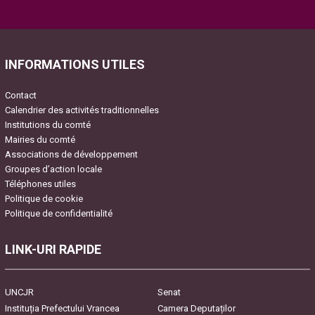
Please
leave
this
field
INFORMATIONS UTILES
empty.
Contact
Calendrier des activités traditionnelles
Institutions du comté
Mairies du comté
Associations de développement
Groupes d’action locale
Téléphones utiles
Politique de cookie
Politique de confidentialité
LINK-URI RAPIDE
UNCJR
Senat
Instituția Prefectului Vrancea
Camera Deputaților