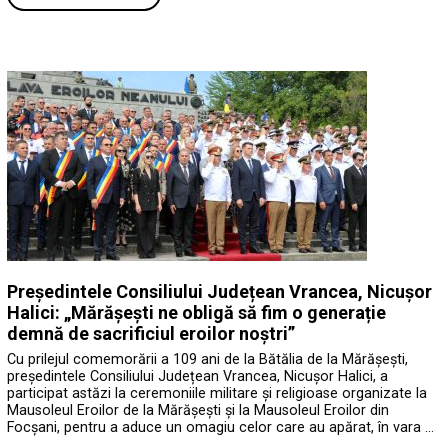
Președintele Consiliului Județean Vrancea, Nicușor
Halici: „Mărășești ne obligă să fim o generație
demnă de sacrificiul eroilor noștri”
Cu prilejul comemorării a 109 ani de la Bătălia de la Mărășești,
președintele Consiliului Județean Vrancea, Nicușor Halici, a
participat astăzi la ceremoniile militare și religioase organizate la
Mausoleul Eroilor de la Mărășești și la Mausoleul Eroilor din
Focșani, pentru a aduce un omagiu celor care au apărat, în vara …