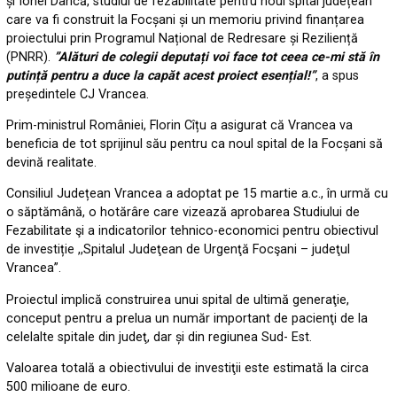
și Ionel Dancă, studiul de fezabilitate pentru noul spital județean
care va fi construit la Focșani și un memoriu privind finanțarea
proiectului prin Programul Național de Redresare și Reziliență
(PNRR).
”Alături de colegii deputați voi face tot ceea ce-mi stă în
putință pentru a duce la capăt acest proiect esențial!”
, a spus
președintele CJ Vrancea.
Prim-ministrul României, Florin Cîțu a asigurat că Vrancea va
beneficia de tot sprijinul său pentru ca noul spital de la Focșani să
devină realitate.
Consiliul Județean Vrancea a adoptat pe 15 martie a.c., în urmă cu
o săptămână, o hotărâre care vizează aprobarea Studiului de
Fezabilitate şi a indicatorilor tehnico-economici pentru obiectivul
de investiție ,,Spitalul Judeţean de Urgenţă Focşani – judeţul
Vrancea”.
Proiectul implică construirea unui spital de ultimă generaţie,
conceput pentru a prelua un număr important de pacienţi de la
celelalte spitale din judeţ, dar și din regiunea Sud- Est.
Valoarea totală a obiectivului de investiţii este estimată la circa
500 milioane de euro.