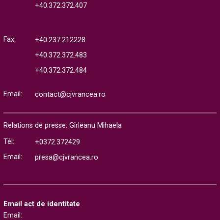
+40.372.372.407
Fax:
+40.237.212228
+40.372.372.483
+40.372.372.484
Email:
contact@cjvrancea.ro
Relations de presse: Gîrleanu Mihaela
Tél:
+0372.372429
Email:
presa@cjvrancea.ro
Email act de identitate
Email: