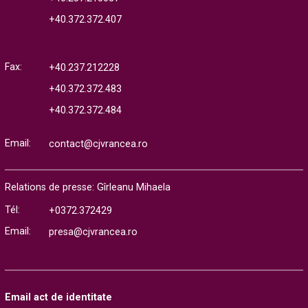
+40.372.372.407
Fax:
+40.237.212228
+40.372.372.483
+40.372.372.484
Email:
contact@cjvrancea.ro
Relations de presse: Gîrleanu Mihaela
Tél:
+0372.372429
Email:
presa@cjvrancea.ro
Email act de identitate