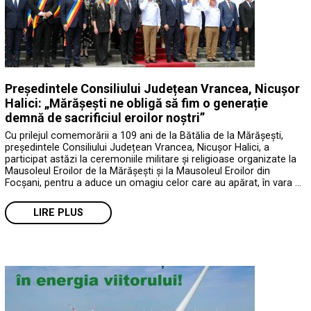
Președintele Consiliului Județean Vrancea, Nicușor
Halici: „Mărășești ne obligă să fim o generație
demnă de sacrificiul eroilor noștri”
Cu prilejul comemorării a 109 ani de la Bătălia de la Mărășești,
președintele Consiliului Județean Vrancea, Nicușor Halici, a
participat astăzi la ceremoniile militare și religioase organizate la
Mausoleul Eroilor de la Mărășești și la Mausoleul Eroilor din
Focșani, pentru a aduce un omagiu celor care au apărat, în vara …
LIRE PLUS