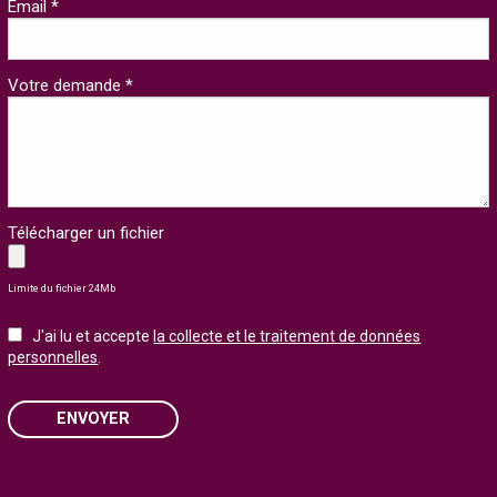
Email *
Votre demande *
Télécharger un fichier
Limite du fichier 24Mb
J'ai lu et accepte
la collecte et le traitement de données
personnelles
.
ENVOYER
Please leave this field empty.