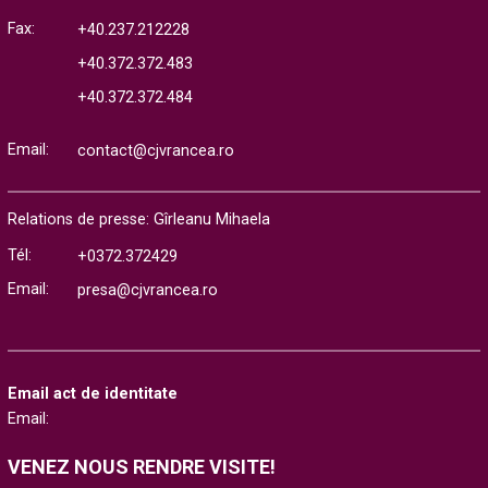
Fax:
+40.237.212228
+40.372.372.483
+40.372.372.484
Email:
contact@cjvrancea.ro
Relations de presse: Gîrleanu Mihaela
Tél:
+0372.372429
Email:
presa@cjvrancea.ro
Email act de identitate
Email:
VENEZ NOUS RENDRE VISITE!