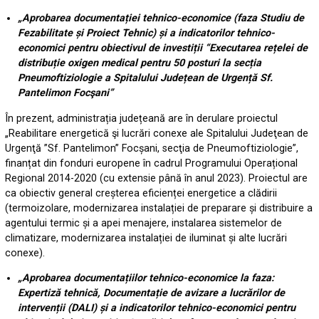
„Aprobarea documentației tehnico-economice (faza Studiu de
Fezabilitate și Proiect Tehnic) și a indicatorilor tehnico-
economici pentru obiectivul de investiții “Executarea rețelei de
distribuție oxigen medical pentru 50 posturi la secția
Pneumoftiziologie a Spitalului Județean de Urgență Sf.
Pantelimon Focşani”
În prezent, administrația județeană are în derulare proiectul
„Reabilitare energetică şi lucrări conexe ale Spitalului Judeţean de
Urgenţă ”Sf. Pantelimon” Focșani, secţia de Pneumoftiziologie”,
finanțat din fonduri europene în cadrul Programului Operațional
Regional 2014-2020 (cu extensie până în anul 2023). Proiectul are
ca obiectiv general creșterea eficienței energetice a clădirii
(termoizolare, modernizarea instalației de preparare și distribuire a
agentului termic și a apei menajere, instalarea sistemelor de
climatizare, modernizarea instalației de iluminat și alte lucrări
conexe).
„Aprobarea documentațiilor tehnico-economice la faza:
Expertiză tehnică, Documentație de avizare a lucrărilor de
intervenții (DALI) și a indicatorilor tehnico-economici pentru