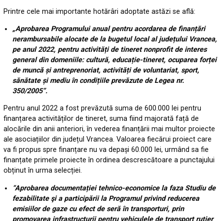
Printre cele mai importante hotărâri adoptate astăzi se află:
„Aprobarea Programului anual pentru acordarea de finanțări
nerambursabile alocate de la bugetul local al județului Vrancea,
pe anul 2022, pentru activități de tineret nonprofit de interes
general din domeniile: cultură, educație-tineret, ocuparea forței
de muncă și antreprenoriat, activități de voluntariat, sport,
sănătate și mediu în condițiile prevăzute de Legea nr.
350/2005”.
Pentru anul 2022 a fost prevăzută suma de 600.000 lei pentru
finanțarea activităților de tineret, suma fiind majorată față de
alocările din anii anteriori, în vederea finanțării mai multor proiecte
ale asociațiilor din județul Vrancea. Valoarea fiecărui proiect care
va fi propus spre finanțare nu va depași 60.000 lei, urmând sa fie
finanțate primele proiecte în ordinea descrescătoare a punctajului
obținut în urma selecției.
“Aprobarea documentației tehnico-economice la faza Studiu de
fezabilitate şi a participării la Programul privind reducerea
emisiilor de gaze cu efect de seră în transporturi, prin
promovarea infrastructurii pentru vehiculele de transport rutier