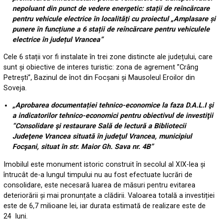
nepoluant din punct de vedere energetic: stații de reîncărcare
pentru vehicule electrice în localități cu proiectul „Amplasare și
punere în funcțiune a 6 stații de reîncărcare pentru vehiculele
electrice în județul Vrancea”
Cele 6 stații vor fi instalate în trei zone distincte ale județului, care
sunt și obiective de interes turistic: zona de agrement ”Crâng
Petrești”, Bazinul de înot din Focșani și Mausoleul Eroilor din
Soveja.
„Aprobarea documentației tehnico-economice la faza D.A.L.I şi
a indicatorilor tehnico-economici pentru obiectivul de investiţii
“Consolidare şi restaurare Sală de lectură a Bibliotecii
Judeţene Vrancea situată în judeţul Vrancea, municipiul
Focşani, situat în str. Maior Gh. Sava nr. 4B”
Imobilul este monument istoric construit în secolul al XIX-lea și
întrucât de-a lungul timpului nu au fost efectuate lucrări de
consolidare, este necesară luarea de măsuri pentru evitarea
deteriorării și mai pronunțate a clădirii. Valoarea totală a investiției
este de 6,7 milioane lei, iar durata estimată de realizare este de
24 luni.