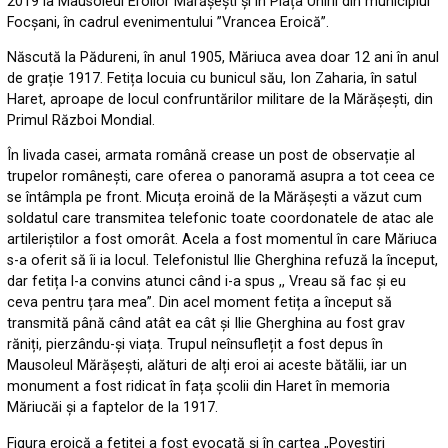
2019 la Mausoleul Eroilor Mărășești și în Piața Unirii din municipiul
Focșani, în cadrul evenimentului ”Vrancea Eroică”.
Născută la Pădureni, în anul 1905, Măriuca avea doar 12 ani în anul
de grație 1917. Fetița locuia cu bunicul său, Ion Zaharia, în satul
Haret, aproape de locul confruntărilor militare de la Mărășești, din
Primul Război Mondial.
În livada casei, armata română crease un post de observație al
trupelor românești, care oferea o panoramă asupra a tot ceea ce
se întâmpla pe front. Micuța eroină de la Mărășești a văzut cum
soldatul care transmitea telefonic toate coordonatele de atac ale
artileriștilor a fost omorât. Acela a fost momentul în care Măriuca
s-a oferit să îi ia locul. Telefonistul Ilie Gherghina refuză la început,
dar fetița l-a convins atunci când i-a spus ,, Vreau să fac și eu
ceva pentru țara mea”. Din acel moment fetița a început să
transmită până când atât ea cât și Ilie Gherghina au fost grav
răniți, pierzându-și viața. Trupul neînsuflețit a fost depus în
Mausoleul Mărășești, alături de alți eroi ai aceste bătălii, iar un
monument a fost ridicat în fața școlii din Haret în memoria
Măriucăi și a faptelor de la 1917.
Figura eroică a fetiței a fost evocată și în cartea „Povestiri