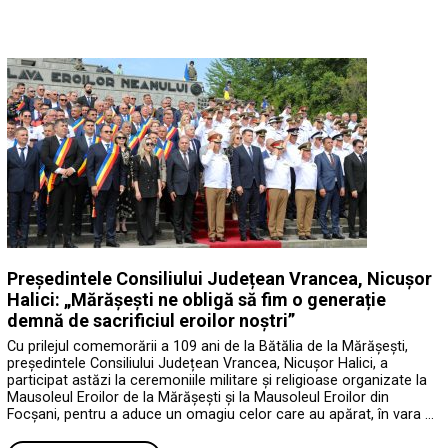
Președintele Consiliului Județean Vrancea, Nicușor
Halici: „Mărășești ne obligă să fim o generație
demnă de sacrificiul eroilor noștri”
Cu prilejul comemorării a 109 ani de la Bătălia de la Mărășești,
președintele Consiliului Județean Vrancea, Nicușor Halici, a
participat astăzi la ceremoniile militare și religioase organizate la
Mausoleul Eroilor de la Mărășești și la Mausoleul Eroilor din
Focșani, pentru a aduce un omagiu celor care au apărat, în vara …