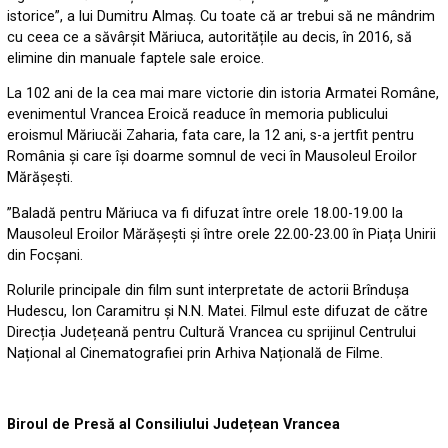
istorice”, a lui Dumitru Almaș. Cu toate că ar trebui să ne mândrim
cu ceea ce a săvârșit Măriuca, autoritățile au decis, în 2016, să
elimine din manuale faptele sale eroice.
La 102 ani de la cea mai mare victorie din istoria Armatei Române,
evenimentul Vrancea Eroică readuce în memoria publicului
eroismul Măriucăi Zaharia, fata care, la 12 ani, s-a jertfit pentru
România și care își doarme somnul de veci în Mausoleul Eroilor
Mărășești.
”Baladă pentru Măriuca va fi difuzat între orele 18.00-19.00 la
Mausoleul Eroilor Mărășești și între orele 22.00-23.00 în Piața Unirii
din Focșani.
Rolurile principale din film sunt interpretate de actorii Brîndușa
Hudescu, Ion Caramitru și N.N. Matei. Filmul este difuzat de către
Direcția Județeană pentru Cultură Vrancea cu sprijinul Centrului
Național al Cinematografiei prin Arhiva Națională de Filme.
Biroul de Presă al Consiliului Județean Vrancea