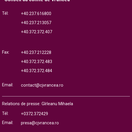
Tél:
+40.237.616800
+40.237.213057
+40.372.372.407
Fax:
+40.237.212228
+40.372.372.483
+40.372.372.484
Email:
contact@cjvrancea.ro
Relations de presse: Gîrleanu Mihaela
Tél:
+0372.372429
Email:
presa@cjvrancea.ro