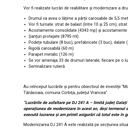
Vor fi realizate lucrări de reabilitare și modernizare a dr
Drumul va avea o lățime a părții carosabile de 5,5 met
Vor fi turnate: strat de balast (între 10 și 25 cm), st
Acostamente consolidate (4343 mp) și acostamente d
Șanțuri protejate (8795 ml)
Podețe tubulare (8 buc), prefabricate (3 buc), dalate 
Rigolă carosabilă (60 m)
Parapet metalic (126 m)
Se vor amenaja 33 de drumuri laterale, fiecare pe o l
Semnalizare rutieră
Au reînceput lucrările și pentru obiectivul de investiții
Tănăsoaia, comuna Corbiţa, judeţul Vrancea”.
”Lucrările de asfaltare pe DJ 241 A – limită județ Galați
operațiunea de modernizare în acest an, deși termenul de 
execută lucrarea și am primit asigurări că totul este în g
Modernizarea DJ 241 A este realizată pe secțiunea situată