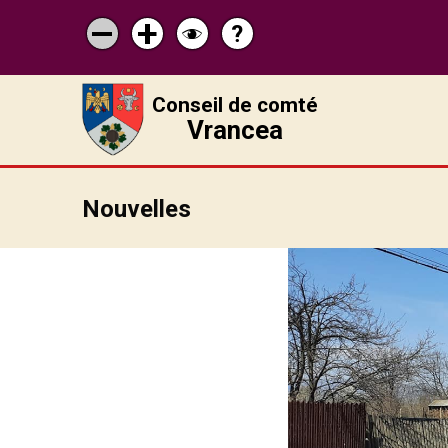
?
Pagina
Micșorează
Mărește
Schimbă
de
scrisul
scrisul
contrastul
ajutor
Conseil de comté
Vrancea
Nouvelles