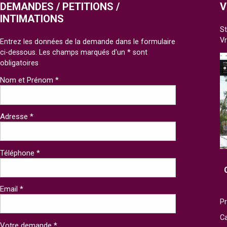
DEMANDES / PETITIONS /
V
INTIMATIONS
St
V
Entrez les données de la demande dans le formulaire
ci-dessous. Les champs marqués d'un * sont
obligatoires
Nom et Prénom *
Adresse *
Téléphone *
Email *
Pr
Ca
Votre demande *