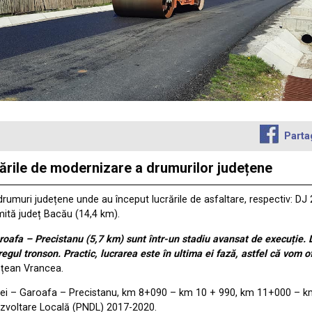
Parta
rările de modernizare a drumurilor județene
 drumuri județene unde au început lucrările de asfaltare, respectiv: 
mită județ Bacău (14,4 km).
roafa – Precistanu (5,7 km) sunt într-un stadiu avansat de execuție. D
gul tronson. Practic, lucrarea este în ultima ei fază, astfel că vom ofe
dețean Vrancea.
ăurei – Garoafa – Precistanu, km 8+090 – km 10 + 990, km 11+000 – 
Dezvoltare Locală (PNDL) 2017-2020.