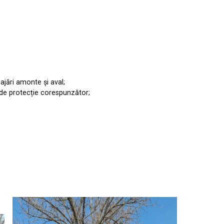
ajări amonte și aval;
l de protecție corespunzător;