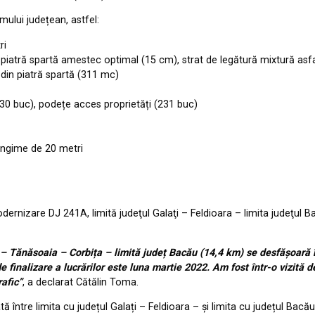
umului județean, astfel:
ri
rat piatră spartă amestec optimal (15 cm), strat de legătură mixtură asf
in piatră spartă (311 mc)
(30 buc), podețe acces proprietăți (231 buc)
ungime de 20 metri
 ”Modernizare DJ 241A, limită judeţul Galaţi – Feldioara – limita jude
 – Tănăsoaia – Corbița – limită județ Bacău (14,4 km) se desfășoară în
finalizare a lucrărilor este luna martie 2022. Am fost într-o vizită de
rafic”
, a declarat Cătălin Toma.
 între limita cu județul Galați – Feldioara – și limita cu județul Bacă