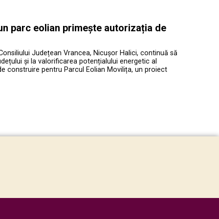
 un parc eolian primește autorizația de
Consiliului Județean Vrancea, Nicușor Halici, continuă să
ețului și la valorificarea potențialului energetic al
de construire pentru Parcul Eolian Movilița, un proiect