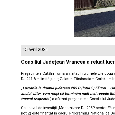
15 avril 2021
Consiliul Județean Vrancea a reluat luc
Președintele Cătălin Toma a vizitat în ultimele zile două
DJ 241 A – limită județ Galați – Tănăsoaia – Corbița – li
„Lucrările la drumul județean 205 P (lotul 2) Făurei – Ga
anului viitor, vom reuși să terminăm mult mai repede între
traseul respectiv“
, a afirmat președintele Consiliului Ju
Obiectivul de investiții „Modernizare DJ 205P sector F
(lot 2) este finanțat în cadrul Programului Național de 