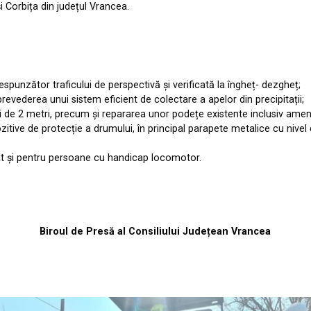
 Corbița din județul Vrancea.
spunzător traficului de perspectivă și verificată la îngheț- dezgheț;
prevederea unui sistem eficient de colectare a apelor din precipitații;
i de 2 metri, precum și repararea unor podețe existente inclusiv amen
ozitive de protecție a drumului, în principal parapete metalice cu nive
cât și pentru persoane cu handicap locomotor.
Biroul de Presă al Consiliului Județean Vrancea