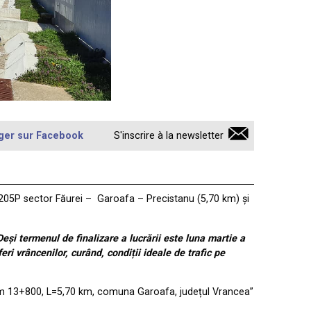
ger sur Facebook
S'inscrire à la newsletter
DJ 205P sector Făurei – Garoafa – Precistanu (5,70 km) și
eși termenul de finalizare a lucrării este luna martie a
ri vrâncenilor, curând, condiții ideale de trafic pe
km 13+800, L=5,70 km, comuna Garoafa, județul Vrancea”