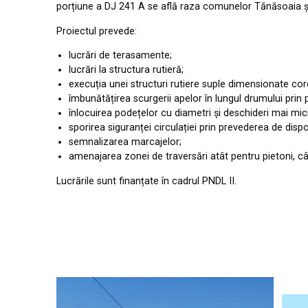
porțiune a DJ 241 A se află raza comunelor Tănăsoaia și
Proiectul prevede:
lucrări de terasamente;
lucrări la structura rutieră;
execuția unei structuri rutiere suple dimensionate core
îmbunătățirea scurgerii apelor în lungul drumului prin 
înlocuirea podețelor cu diametri și deschideri mai mic
sporirea siguranței circulației prin prevederea de disp
semnalizarea marcajelor;
amenajarea zonei de traversări atât pentru pietoni, 
Lucrările sunt finanțate în cadrul PNDL II.