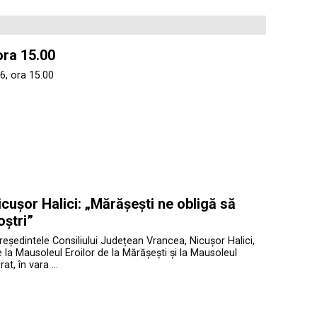
ora 15.00
6, ora 15.00
cușor Halici: „Mărășești ne obligă să
oștri”
președintele Consiliului Județean Vrancea, Nicușor Halici,
te la Mausoleul Eroilor de la Mărășești și la Mausoleul
at, în vara …