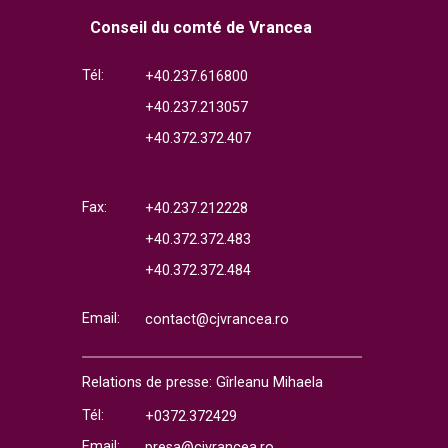
Conseil du comté de Vrancea
Tél:
+40.237.616800
+40.237.213057
+40.372.372.407
Fax:
+40.237.212228
+40.372.372.483
+40.372.372.484
Email:
contact@cjvrancea.ro
Relations de presse: Gîrleanu Mihaela
Tél:
+0372.372429
Email:
presa@cjvrancea.ro