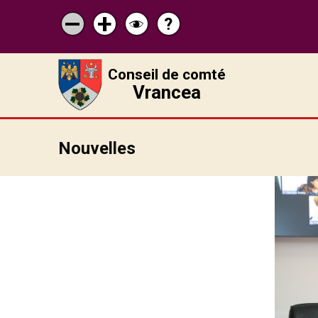
?
Pagina
Micșorează
Mărește
Schimbă
de
scrisul
scrisul
contrastul
ajutor
Conseil de comté
Vrancea
Nouvelles