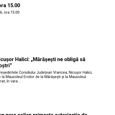
ora 15.00
6, ora 15.00
cușor Halici: „Mărășești ne obligă să
oștri”
președintele Consiliului Județean Vrancea, Nicușor Halici,
te la Mausoleul Eroilor de la Mărășești și la Mausoleul
at, în vara …
 un parc eolian primește autorizația de