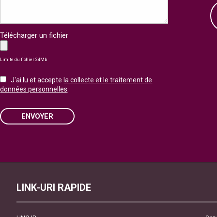
Télécharger un fichier
Limite du fichier 24Mb
J'ai lu et accepte
la collecte et le traitement de
données personnelles
.
ENVOYER
Please leave this field empty.
LINK-URI RAPIDE