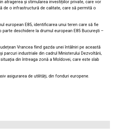
 atragerea și stimularea investițiilor private, care vor
tă de o infrastructură de calitate, care să permită o
ul european E85, identificarea unui teren care să fie
e o parte deschidere la drumul european E85 Bucureşti –
l Județean Vrancea fiind gazda unei întâlniri pe această
i parcuri industriale din cadrul Ministerului Dezvoltării,
u situația din întreaga zonă a Moldovei, care este slab
siv asigurarea de utilități, din fonduri europene.