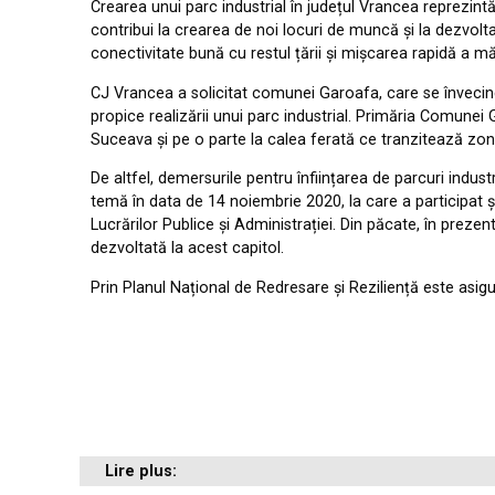
Crearea unui parc industrial în județul Vrancea reprezintă 
contribui la crearea de noi locuri de muncă și la dezvolta
conectivitate bună cu restul țării și mișcarea rapidă a mă
CJ Vrancea a solicitat comunei Garoafa, care se învecinea
propice realizării unui parc industrial. Primăria Comune
Suceava și pe o parte la calea ferată ce tranzitează zon
De altfel, demersurile pentru înființarea de parcuri indust
temă în data de 14 noiembrie 2020, la care a participat și V
Lucrărilor Publice și Administrației. Din păcate, în preze
dezvoltată la acest capitol.
Prin Planul Național de Redresare și Reziliență este asigur
Lire plus: