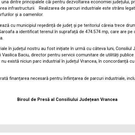
una dintre principalele căi pentru dezvoltarea economiei județului, prin
rea infrastructurii. Realizarea de parcuri industriale este strâns lega
rfurilor și a oamenilor.
ză cu municipiul reședință de județ și pe teritoriul căreia trece drum
i Garoafa a identificat terenul în suprafață de 474.574 mp, care are p
a.
riale în județul nostru au fost inițiate în urmă cu câteva luni, Consiliu
asilica Baciu, director pentru servicii comunitare de utilități publice ș
nt nu există niciun parc industrial în județul Vrancea, în concordanță c
ată finanțarea necesară pentru înființarea de parcuri industriale, inclu
Biroul de Presă al Consiliului Județean Vrancea