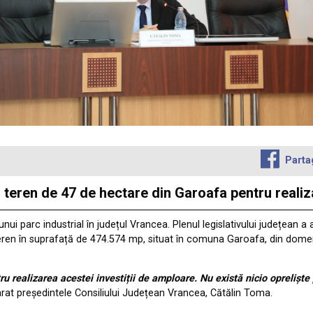
Parta
teren de 47 de hectare din Garoafa pentru realiza
ui parc industrial în județul Vrancea. Plenul legislativului județean a 
i teren în suprafață de 474.574 mp, situat în comuna Garoafa, din dome
u realizarea acestei investiții de amploare. Nu există nicio opreliște 
arat președintele Consiliului Județean Vrancea, Cătălin Toma.